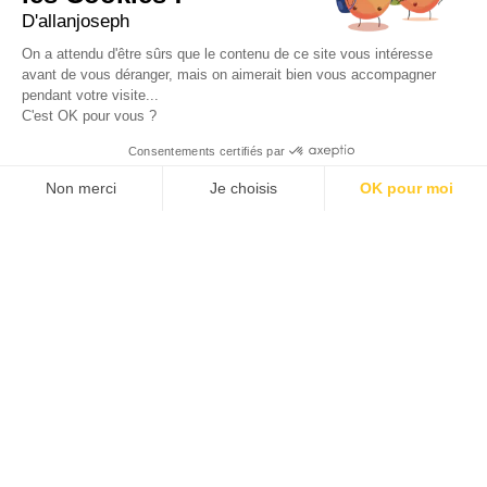
49, RUE FRANCIS DAVSO - 13001 MARSEILLE
D'allanjoseph
+33 4 91 91 58 10
On a attendu d'être sûrs que le contenu de ce site vous intéresse
avant de vous déranger, mais on aimerait bien vous accompagner
eshop@allanjoseph.com
pendant votre visite...
C'est OK pour vous ?
© 2026 ALLAN JOSEPH
Consentements certifiés par
Non merci
Je choisis
OK pour moi
Plateforme de Gestion du Consentement : Personnalisez vos O
Axeptio consent
Notre plateforme vous permet d'adapter et de gérer vos paramèt