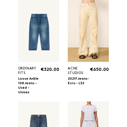
ORDINARY
ACNE
€320.00
€650.00
FITS
STUDIOS
Loose Ankle
2021F Jeans-
108 Jeans -
Ecru - L32
Used -
Unisex