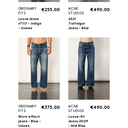
ORDINARY
ACNE
€255.00
€490.00
FITS
STUDIOS
Loose Jeans
2021
n°117 - Indigo
Trafalgar
- Unisex
Jeans - Blue
ORDINARY
ACNE
€375.00
€490.00
FITS
STUDIOS
Worn effect
Loose-fit
jeans - Blue -
Jeans 2021F
Unisex
- Mid Blue