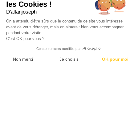
les Cookies !
49, RUE FRANCIS DAVSO - 13001 MARSEILLE
D'allanjoseph
+33 4 91 91 58 10
On a attendu d'être sûrs que le contenu de ce site vous intéresse
avant de vous déranger, mais on aimerait bien vous accompagner
eshop@allanjoseph.com
pendant votre visite...
C'est OK pour vous ?
© 2026 ALLAN JOSEPH
Consentements certifiés par
Non merci
Je choisis
OK pour moi
Plateforme de Gestion du Consentement : Personnalisez vos O
Axeptio consent
Notre plateforme vous permet d'adapter et de gérer vos paramèt