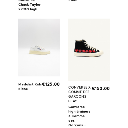
- Men
Converse
Chuck Taylor
x CDG high
€125.00
Medalist Kids
CONVERSE X
€150.00
Blanc
COMME DES
GARÇONS
PLAY
Converse
high trainers
X Comme
des
Garçons...