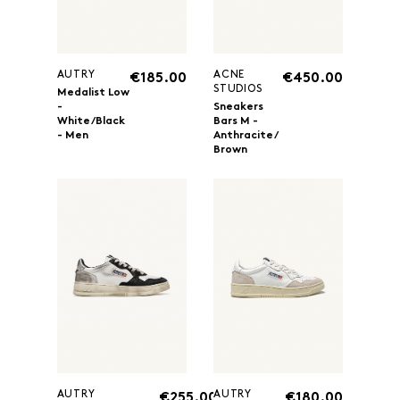
AUTRY
ACNE
€185.00
€450.00
STUDIOS
Medalist Low
-
Sneakers
White/Black
Bars M -
- Men
Anthracite/
Brown
AUTRY
AUTRY
€255.00
€180.00