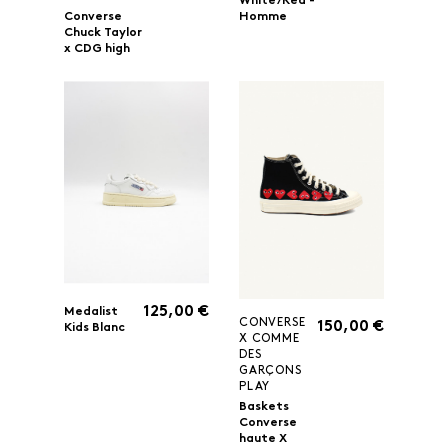
White/Red -
Homme
Converse
Chuck Taylor
x CDG high
125,00 €
Medalist
CONVERSE
150,00 €
Kids Blanc
X COMME
DES
GARÇONS
PLAY
Baskets
Converse
haute X