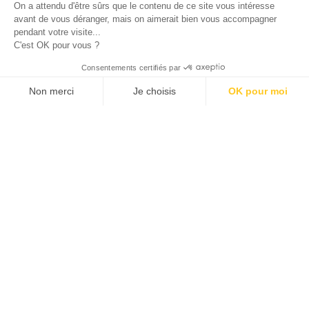
On a attendu d'être sûrs que le contenu de ce site vous intéresse
Provence-Alpes-Côte d'Azur.
avant de vous déranger, mais on aimerait bien vous accompagner
pendant votre visite...
C'est OK pour vous ?
© 2026 ALLAN JOSEPH
Consentements certifiés par
Non merci
Je choisis
OK pour moi
Plateforme de Gestion du Consentement : Personnalisez vos O
Axeptio consent
Notre plateforme vous permet d'adapter et de gérer vos paramèt