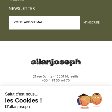
NEWSLETTER
M’INSCRIRE
21 rue Sainte - 13001 Marseille
+33 4 91 55 64 70
49 rue Francis Davso - 13001 Marseille
Salut c'est nous...
+33 4 91 91 58 10
les Cookies !
D'allanjoseph
eshop@allanjoseph.com
Site réalisé avec le soutien de la région