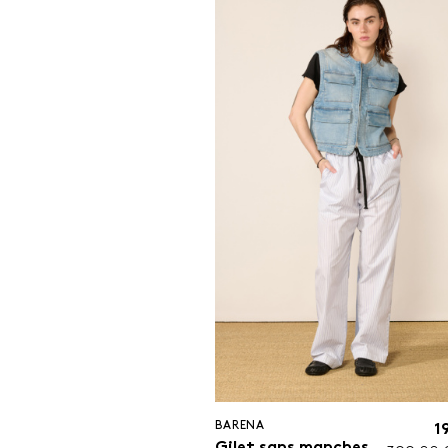
BARENA
1
Gilet sans manches