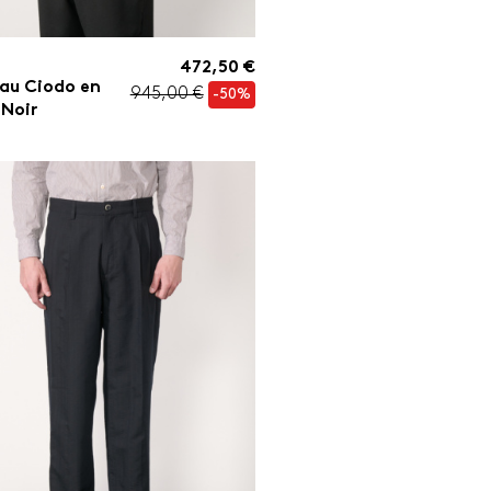
472,50 €
au Ciodo en
945,00 €
-50%
 Noir