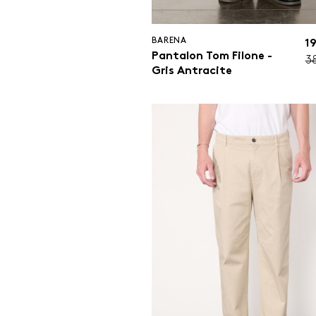
BARENA
1
Pantalon Tom Filone -
3
Gris Antracite