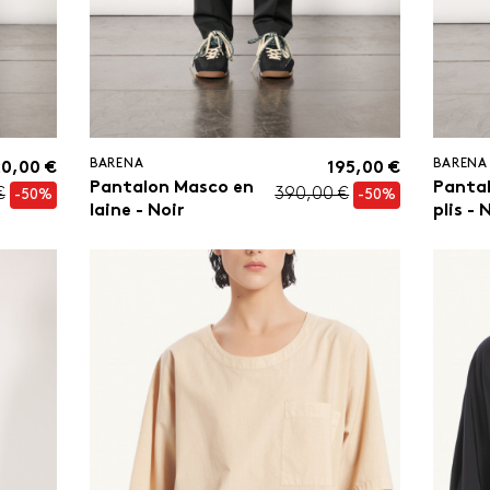
BARENA
BARENA
20,00 €
195,00 €
Pantalon Masco en
Pantal
€
390,00 €
-50%
-50%
laine - Noir
plis -