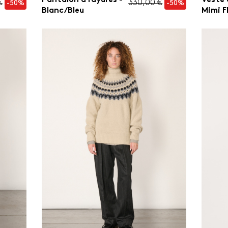
€
330,00 €
-50%
-50%
Blanc/Bleu
Mimi F