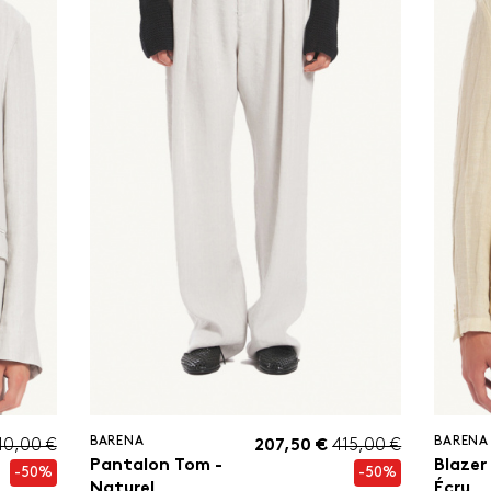
BARENA
BARENA
40,00 €
207,50 €
415,00 €
Pantalon Tom -
Blazer
-50%
-50%
Naturel
Écru