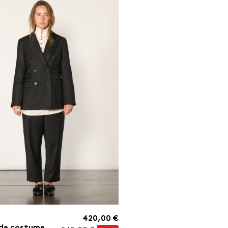
420,00 €
 de costume