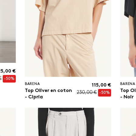
5,00 €
€
-50%
BARENA
BARENA
115,00 €
Top Oliver en coton
Top Ol
230,00 €
-50%
- Cipria
- Noir