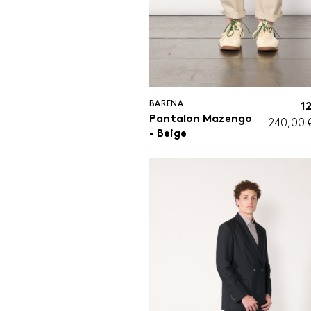
BARENA
1
Pantalon Mazengo
240,00 
- Beige