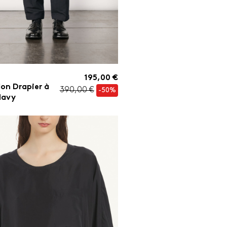
195,00 €
on Drapier à
390,00 €
-50%
 Navy