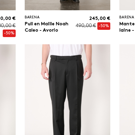
BARENA
BARENA
90,00 €
245,00 €
Pull en Maille Noah
Mante
80,00 €
490,00 €
-50%
Caleo - Avorio
laine -
-50%