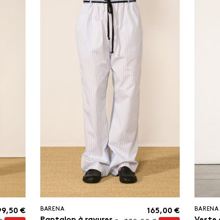
BARENA
BARENA
99,50 €
165,00 €
Pantalon à rayures -
Veste