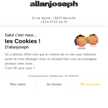
21 rue Sainte - 13001 Marseille
+33 4 91 55 64 70
49 rue Francis Davso - 13001 Marseille
Salut c'est nous...
+33 4 91 91 58 10
les Cookies !
D'allanjoseph
eshop@allanjoseph.com
Site réalisé avec le soutien de la région
On a attendu d'être sûrs que le contenu de ce site vous intéresse
Provence-Alpes-Côte d'Azur.
avant de vous déranger, mais on aimerait bien vous accompagner
pendant votre visite...
C'est OK pour vous ?
© 2026 ALLAN JOSEPH
Consentements certifiés par
Non merci
Je choisis
OK pour moi
Plateforme de Gestion du Consentement : Personnalisez vos O
Axeptio consent
Notre plateforme vous permet d'adapter et de gérer vos paramèt