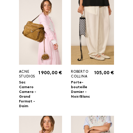
ACNE
ROBERTO
1 900,00 €
105,00 €
STUDIOS
COLLINA
Sac
Porte-
Camero
bouteille
Camera -
Damier -
Grand
Noir/Blanc
Format -
Daim