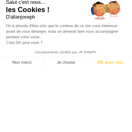
49 rue Francis Davso - 13001 Marseille
Salut c'est nous...
+33 4 91 91 58 10
les Cookies !
D'allanjoseph
eshop@allanjoseph.com
Site réalisé avec le soutien de la région
On a attendu d'être sûrs que le contenu de ce site vous intéresse
Provence-Alpes-Côte d'Azur.
avant de vous déranger, mais on aimerait bien vous accompagner
pendant votre visite...
C'est OK pour vous ?
© 2026 ALLAN JOSEPH
Consentements certifiés par
Non merci
Je choisis
OK pour moi
Plateforme de Gestion du Consentement : Personnalisez vos O
Axeptio consent
Notre plateforme vous permet d'adapter et de gérer vos paramèt