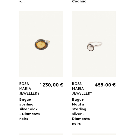
-...
Cognac
ROSA
ROSA
1 230,00 €
455,00 €
MARIA
MARIA
JEWELLERY
JEWELLERY
Bague
Bague
sterling
Noufa
silver olax
sterling
- Diamants
silver -
noirs
Diamants
noirs