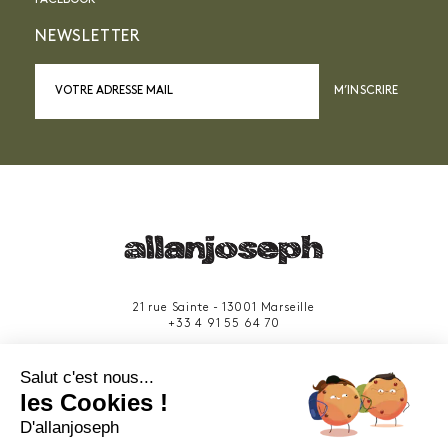
NEWSLETTER
M’INSCRIRE
21 rue Sainte - 13001 Marseille
+33 4 91 55 64 70
49 rue Francis Davso - 13001 Marseille
Salut c'est nous...
+33 4 91 91 58 10
les Cookies !
D'allanjoseph
eshop@allanjoseph.com
Site réalisé avec le soutien de la région