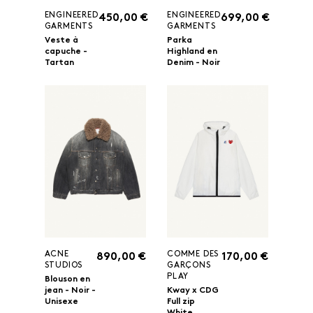
ENGINEERED
ENGINEERED
450,00 €
699,00 €
GARMENTS
GARMENTS
Veste à
Parka
capuche -
Highland en
Tartan
Denim - Noir
ACNE
COMME DES
890,00 €
170,00 €
STUDIOS
GARÇONS
PLAY
Blouson en
jean - Noir -
Kway x CDG
Unisexe
Full zip