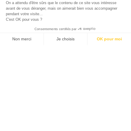
On a attendu d'être sûrs que le contenu de ce site vous intéresse
Provence-Alpes-Côte d'Azur.
avant de vous déranger, mais on aimerait bien vous accompagner
pendant votre visite...
C'est OK pour vous ?
© 2026 ALLAN JOSEPH
Consentements certifiés par
Non merci
Je choisis
OK pour moi
Plateforme de Gestion du Consentement : Personnalisez vos O
Axeptio consent
Notre plateforme vous permet d'adapter et de gérer vos paramèt