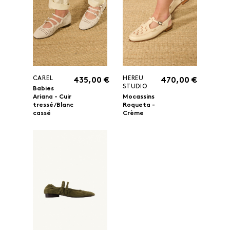
CAREL
HEREU
435,00 €
470,00 €
STUDIO
Babies
Ariana - Cuir
Mocassins
tressé/Blanc
Roqueta -
cassé
Crème