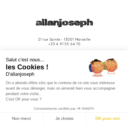
21 rue Sainte - 13001 Marseille
+33 4 91 55 64 70
49 rue Francis Davso - 13001 Marseille
Salut c'est nous...
+33 4 91 91 58 10
les Cookies !
D'allanjoseph
eshop@allanjoseph.com
Site réalisé avec le soutien de la région
On a attendu d'être sûrs que le contenu de ce site vous intéresse
Provence-Alpes-Côte d'Azur.
avant de vous déranger, mais on aimerait bien vous accompagner
pendant votre visite...
C'est OK pour vous ?
© 2026 ALLAN JOSEPH
Consentements certifiés par
Non merci
Je choisis
OK pour moi
Plateforme de Gestion du Consentement : Personnalisez vos O
Axeptio consent