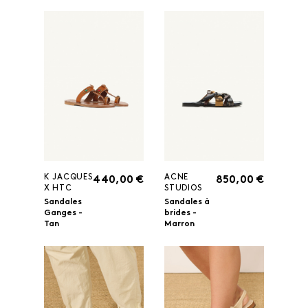
K JACQUES
ACNE
440,00 €
850,00 €
X HTC
STUDIOS
Sandales
Sandales à
Ganges -
brides -
Tan
Marron