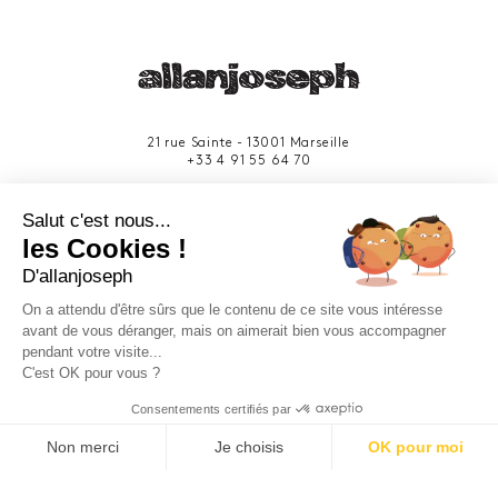
21 rue Sainte - 13001 Marseille
+33 4 91 55 64 70
49 rue Francis Davso - 13001 Marseille
Salut c'est nous...
+33 4 91 91 58 10
les Cookies !
D'allanjoseph
eshop@allanjoseph.com
Site réalisé avec le soutien de la région
On a attendu d'être sûrs que le contenu de ce site vous intéresse
Provence-Alpes-Côte d'Azur.
avant de vous déranger, mais on aimerait bien vous accompagner
pendant votre visite...
C'est OK pour vous ?
© 2026 ALLAN JOSEPH
Consentements certifiés par
Non merci
Je choisis
OK pour moi
Plateforme de Gestion du Consentement : Personnalisez vos O
Axeptio consent