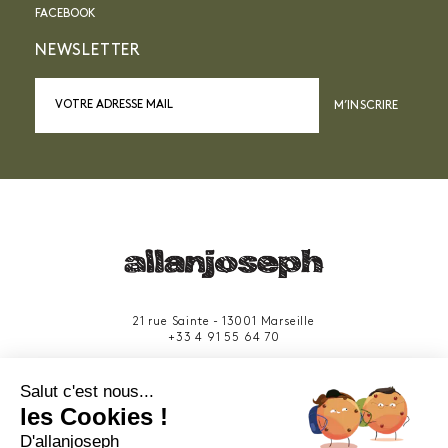
FACEBOOK
NEWSLETTER
M’INSCRIRE
21 rue Sainte - 13001 Marseille
+33 4 91 55 64 70
49 rue Francis Davso - 13001 Marseille
Salut c'est nous...
+33 4 91 91 58 10
les Cookies !
D'allanjoseph
eshop@allanjoseph.com