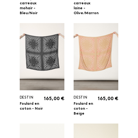
carreaux
carreaux
mohair -
laine -
Bleu/Noir
Olive/Marron
DESTIN
DESTIN
165,00 €
165,00 €
Foulard en
Foulard en
coton - Noir
coton -
Beige