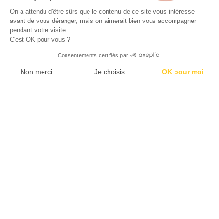
Site réalisé avec le soutien de la région
On a attendu d'être sûrs que le contenu de ce site vous intéresse
Provence-Alpes-Côte d'Azur.
avant de vous déranger, mais on aimerait bien vous accompagner
pendant votre visite...
C'est OK pour vous ?
© 2026 ALLAN JOSEPH
Consentements certifiés par
Non merci
Je choisis
OK pour moi
Plateforme de Gestion du Consentement : Personnalisez vos O
Axeptio consent
Notre plateforme vous permet d'adapter et de gérer vos paramèt