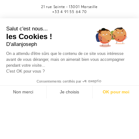
21 rue Sainte - 13001 Marseille
+33 4 91 55 64 70
49 rue Francis Davso - 13001 Marseille
Salut c'est nous...
+33 4 91 91 58 10
les Cookies !
D'allanjoseph
eshop@allanjoseph.com
Site réalisé avec le soutien de la région
On a attendu d'être sûrs que le contenu de ce site vous intéresse
Provence-Alpes-Côte d'Azur.
avant de vous déranger, mais on aimerait bien vous accompagner
pendant votre visite...
C'est OK pour vous ?
© 2026 ALLAN JOSEPH
Consentements certifiés par
Non merci
Je choisis
OK pour moi
Plateforme de Gestion du Consentement : Personnalisez vos O
Axeptio consent
Notre plateforme vous permet d'adapter et de gérer vos paramèt