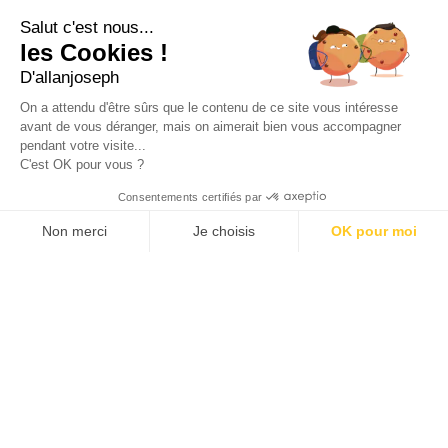
Salut c'est nous...
49 rue Francis Davso - 13001 Marseille
les Cookies !
+33 4 91 91 58 10
D'allanjoseph
eshop@allanjoseph.com
On a attendu d'être sûrs que le contenu de ce site vous intéresse
Site réalisé avec le soutien de la région
avant de vous déranger, mais on aimerait bien vous accompagner
Provence-Alpes-Côte d'Azur.
pendant votre visite...
C'est OK pour vous ?
© 2026 ALLAN JOSEPH
Consentements certifiés par
Non merci
Je choisis
OK pour moi
Plateforme de Gestion du Consentement : Personnalisez vos O
Axeptio consent
Notre plateforme vous permet d'adapter et de gérer vos paramèt