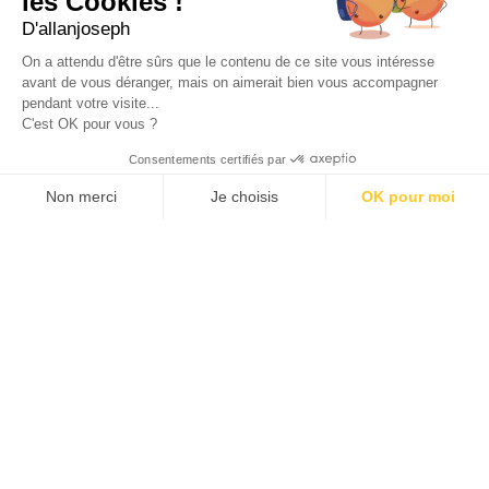
les Cookies !
D'allanjoseph
eshop@allanjoseph.com
Site réalisé avec le soutien de la région
On a attendu d'être sûrs que le contenu de ce site vous intéresse
Provence-Alpes-Côte d'Azur.
avant de vous déranger, mais on aimerait bien vous accompagner
pendant votre visite...
C'est OK pour vous ?
© 2026 ALLAN JOSEPH
Consentements certifiés par
Non merci
Je choisis
OK pour moi
Plateforme de Gestion du Consentement : Personnalisez vos O
Axeptio consent
Notre plateforme vous permet d'adapter et de gérer vos paramèt