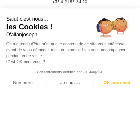
+33 4 91 55 64 70
49 rue Francis Davso - 13001 Marseille
Salut c'est nous...
+33 4 91 91 58 10
les Cookies !
D'allanjoseph
eshop@allanjoseph.com
Site réalisé avec le soutien de la région
On a attendu d'être sûrs que le contenu de ce site vous intéresse
Provence-Alpes-Côte d'Azur.
avant de vous déranger, mais on aimerait bien vous accompagner
pendant votre visite...
C'est OK pour vous ?
© 2026 ALLAN JOSEPH
Consentements certifiés par
Non merci
Je choisis
OK pour moi
Plateforme de Gestion du Consentement : Personnalisez vos O
Axeptio consent
Notre plateforme vous permet d'adapter et de gérer vos paramèt