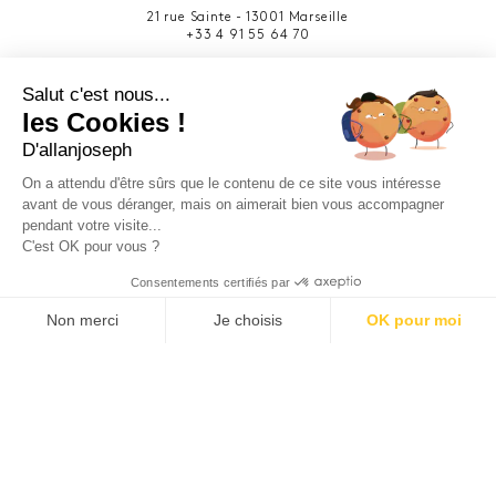
21 rue Sainte - 13001 Marseille
+33 4 91 55 64 70
49 rue Francis Davso - 13001 Marseille
Salut c'est nous...
+33 4 91 91 58 10
les Cookies !
D'allanjoseph
eshop@allanjoseph.com
Site réalisé avec le soutien de la région
On a attendu d'être sûrs que le contenu de ce site vous intéresse
Provence-Alpes-Côte d'Azur.
avant de vous déranger, mais on aimerait bien vous accompagner
pendant votre visite...
C'est OK pour vous ?
© 2026 ALLAN JOSEPH
Consentements certifiés par
Non merci
Je choisis
OK pour moi
Plateforme de Gestion du Consentement : Personnalisez vos O
Axeptio consent
Notre plateforme vous permet d'adapter et de gérer vos paramèt