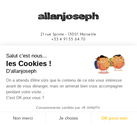
21 rue Sainte - 13001 Marseille
+33 4 91 55 64 70
49 rue Francis Davso - 13001 Marseille
Salut c'est nous...
+33 4 91 91 58 10
les Cookies !
D'allanjoseph
eshop@allanjoseph.com
Site réalisé avec le soutien de la région
On a attendu d'être sûrs que le contenu de ce site vous intéresse
Provence-Alpes-Côte d'Azur.
avant de vous déranger, mais on aimerait bien vous accompagner
pendant votre visite...
C'est OK pour vous ?
© 2026 ALLAN JOSEPH
Consentements certifiés par
Non merci
Je choisis
OK pour moi
Plateforme de Gestion du Consentement : Personnalisez vos O
Axeptio consent