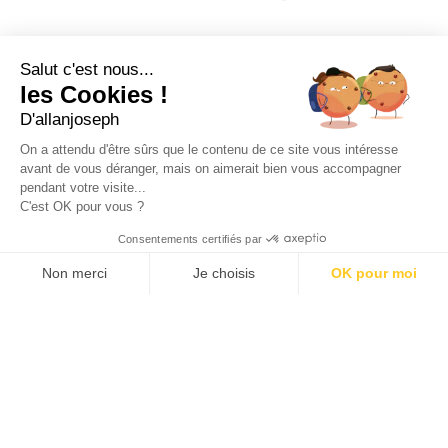
21, RUE SAINTE - 13001 MARSEILLE
+33 4 91 55 64 70
Salut c'est nous...
les Cookies !
49, RUE FRANCIS DAVSO - 13001 MARSEILLE
D'allanjoseph
+33 4 91 91 58 10
On a attendu d'être sûrs que le contenu de ce site vous intéresse
avant de vous déranger, mais on aimerait bien vous accompagner
eshop@allanjoseph.com
pendant votre visite...
C'est OK pour vous ?
© 2026 ALLAN JOSEPH
Consentements certifiés par
Non merci
Je choisis
OK pour moi
Plateforme de Gestion du Consentement : Personnalisez vos O
Axeptio consent
Notre plateforme vous permet d'adapter et de gérer vos paramèt