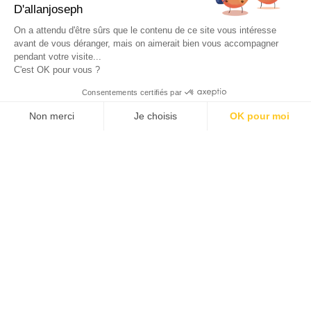
49, RUE FRANCIS DAVSO - 13001 MARSEILLE
D'allanjoseph
+33 4 91 91 58 10
On a attendu d'être sûrs que le contenu de ce site vous intéresse
avant de vous déranger, mais on aimerait bien vous accompagner
eshop@allanjoseph.com
pendant votre visite...
C'est OK pour vous ?
© 2026 ALLAN JOSEPH
Consentements certifiés par
Non merci
Je choisis
OK pour moi
Plateforme de Gestion du Consentement : Personnalisez vos O
Axeptio consent
Notre plateforme vous permet d'adapter et de gérer vos paramèt