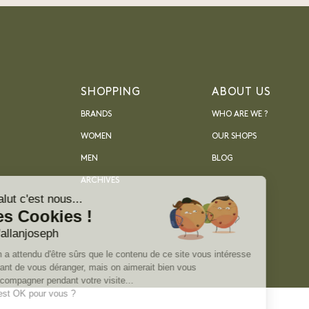
SHOPPING
ABOUT US
BRANDS
WHO ARE WE ?
WOMEN
OUR SHOPS
MEN
BLOG
ARCHIVES
Salut c'est nous...
les Cookies !
D'allanjoseph
On a attendu d'être sûrs que le contenu de ce site vous intéresse
avant de vous déranger, mais on aimerait bien vous
accompagner pendant votre visite...
C'est OK pour vous ?