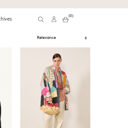
(0)
hives