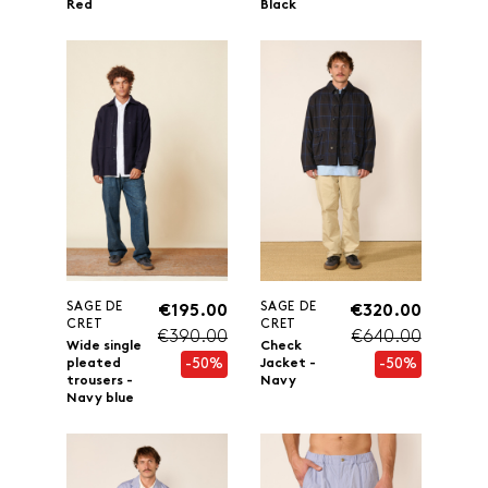
Red
Black
SAGE DE
SAGE DE
€195.00
€320.00
CRET
CRET
€390.00
€640.00
Wide single
Check
-50%
-50%
pleated
Jacket -
trousers -
Navy
Navy blue