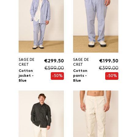
SAGE DE
SAGE DE
€299.50
€199.50
CRET
CRET
€599.00
€399.00
Cotton
Cotton
-50%
-50%
jacket -
pants -
Blue
Blue