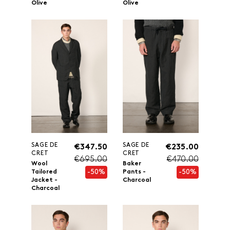
Olive
Olive
SAGE DE
SAGE DE
€347.50
€235.00
CRET
CRET
€695.00
€470.00
Wool
Baker
-50%
-50%
Tailored
Pants -
Jacket -
Charcoal
Charcoal