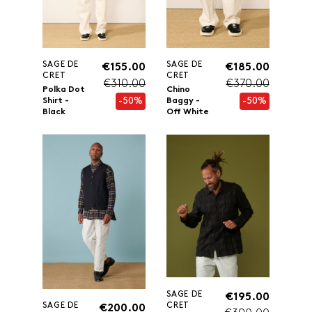
SAGE DE
SAGE DE
€155.00
€185.00
CRET
CRET
€310.00
€370.00
Polka Dot
Chino
-50%
-50%
Shirt -
Baggy -
Black
Off White
SAGE DE
€195.00
SAGE DE
CRET
€200.00