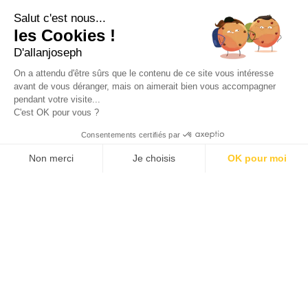
21, RUE SAINTE - 13001 MARSEILLE
+33 4 91 55 64 70
Salut c'est nous...
les Cookies !
49, RUE FRANCIS DAVSO - 13001 MARSEILLE
D'allanjoseph
+33 4 91 91 58 10
On a attendu d'être sûrs que le contenu de ce site vous intéresse
avant de vous déranger, mais on aimerait bien vous accompagner
eshop@allanjoseph.com
pendant votre visite...
C'est OK pour vous ?
© 2026 ALLAN JOSEPH
Consentements certifiés par
Non merci
Je choisis
OK pour moi
Plateforme de Gestion du Consentement : Personnalisez vos O
Axeptio consent
Notre plateforme vous permet d'adapter et de gérer vos paramèt