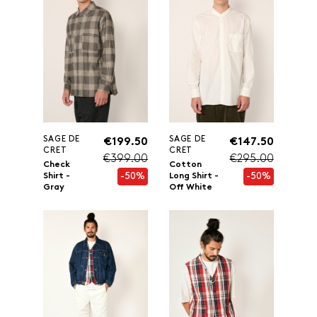
SAGE DE
SAGE DE
€199.50
€147.50
CRET
CRET
€399.00
€295.00
Check
Cotton
-50%
-50%
Shirt -
Long Shirt -
Gray
Off White