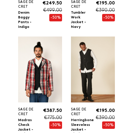
SAGE DE
SAGE DE
€249.50
€195.00
CRET
CRET
€499.00
€390.00
Denim
Tumbler
-50%
-50%
Baggy
Work
Pants -
Jacket -
Indigo
Navy
SAGE DE
SAGE DE
€387.50
€195.00
CRET
CRET
€775.00
€390.00
Madras
Herringbone
-50%
-50%
Check
Sleeveless
Jacket -
Jacket -