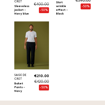
€390.00
CRET
Shirt
€400.00
-50%
Sleeveless
wrinkle
-50%
jacket -
effect -
Navy blue
Black
SAGE DE
€210.00
CRET
€420.00
Baket
-50%
Pants -
Navy