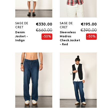
SAGE DE
SAGE DE
€330.00
€195.00
CRET
CRET
€660.00
€390.00
Denim
Sleeveless
-50%
-50%
Jacket -
Madras
Indigo
Check Jacket
- Red