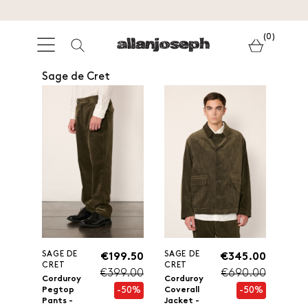
(0)
Sage de Cret
SAGE DE
SAGE DE
€199.50
€345.00
CRET
CRET
€399.00
€690.00
Corduroy
Corduroy
-50%
-50%
Pegtop
Coverall
Pants -
Jacket -