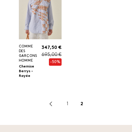
COMME
347,50 €
DES
695,00 €
GARÇONS
HOMME
-50%
Chemise
Berrys -
Rayée
1
2