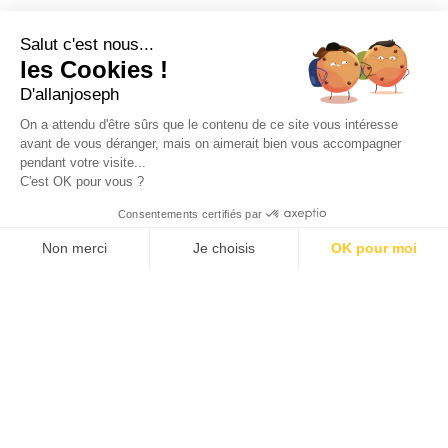
49 rue Francis Davso - 13001 Marseille
Salut c'est nous...
+33 4 91 91 58 10
les Cookies !
D'allanjoseph
eshop@allanjoseph.com
Site réalisé avec le soutien de la région
On a attendu d'être sûrs que le contenu de ce site vous intéresse
Provence-Alpes-Côte d'Azur.
avant de vous déranger, mais on aimerait bien vous accompagner
pendant votre visite...
C'est OK pour vous ?
© 2026 ALLAN JOSEPH
Consentements certifiés par
Non merci
Je choisis
OK pour moi
Plateforme de Gestion du Consentement : Personnalisez vos O
Axeptio consent
Notre plateforme vous permet d'adapter et de gérer vos paramèt