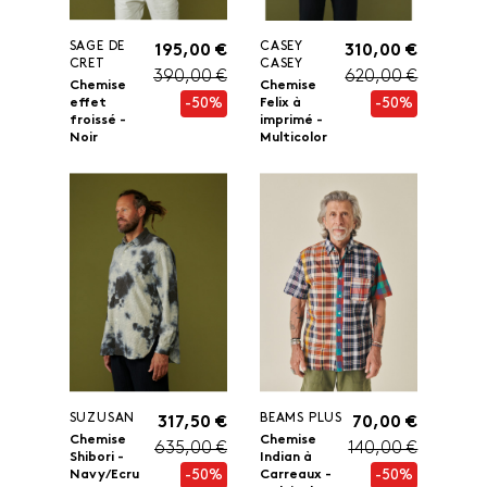
SAGE DE
CASEY
195,00 €
310,00 €
CRET
CASEY
390,00 €
620,00 €
Chemise
Chemise
-50%
-50%
effet
Felix à
froissé -
imprimé -
Noir
Multicolor
SUZUSAN
BEAMS PLUS
317,50 €
70,00 €
Chemise
Chemise
635,00 €
140,00 €
Shibori -
Indian à
-50%
-50%
Navy/Ecru
Carreaux -