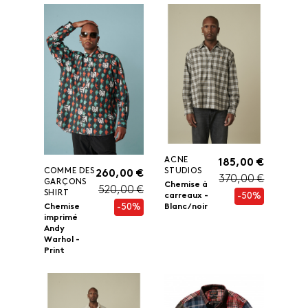
ACNE
185,00 €
COMME DES
STUDIOS
260,00 €
370,00 €
GARÇONS
Chemise à
520,00 €
SHIRT
-50%
carreaux -
-50%
Chemise
Blanc/ noir
imprimé
Andy
Warhol -
Print