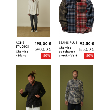
ACNE
BEAMS PLUS
195,00 €
92,50 €
STUDIOS
Chemise
390,00 €
185,00 €
Chemise
patchwork
-50%
-50%
- Blanc
check - Vert