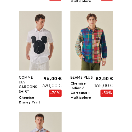
Multicolore
COMME
BEAMS PLUS
96,00 €
82,50 €
DES
Chemise
320,00 €
165,00 €
GARÇONS
Indian à
SHIRT
-70%
-50%
Carreaux -
Chemise
Multicolore
Disney Print