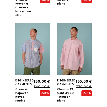
-50%
-50%
Chemise
en coton -
Woven à
Blanc
rayures -
Navy/ bleu
clair
ENGINEERED
ENGINEERED
180,00 €
185,00 €
GARMENTS
GARMENTS
360,00 €
370,00 €
Chemise
Chemise 19
-50%
-50%
Popover
Century BD
Rayée -
- Rouge/
Marine
Blanc