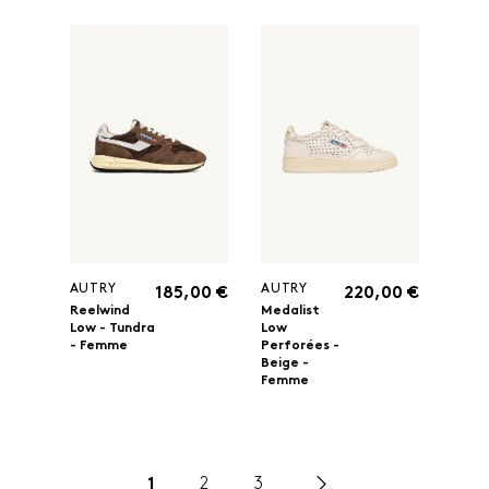
AUTRY
AUTRY
185,00 €
220,00 €
Reelwind
Medalist
Low - Tundra
Low
- Femme
Perforées -
Beige -
Femme
1
2
3