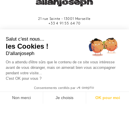
21 rue Sainte - 13001 Marseille
+33 4 91 55 64 70
49 rue Francis Davso - 13001 Marseille
Salut c'est nous...
+33 4 91 91 58 10
les Cookies !
D'allanjoseph
eshop@allanjoseph.com
Site réalisé avec le soutien de la région
On a attendu d'être sûrs que le contenu de ce site vous intéresse
Provence-Alpes-Côte d'Azur.
avant de vous déranger, mais on aimerait bien vous accompagner
pendant votre visite...
C'est OK pour vous ?
© 2026 ALLAN JOSEPH
Consentements certifiés par
Non merci
Je choisis
OK pour moi
Plateforme de Gestion du Consentement : Personnalisez vos O
Axeptio consent
Notre plateforme vous permet d'adapter et de gérer vos paramèt