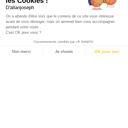
les Cookies !
D'allanjoseph
eshop@allanjoseph.com
Site réalisé avec le soutien de la région
On a attendu d'être sûrs que le contenu de ce site vous intéresse
Provence-Alpes-Côte d'Azur.
avant de vous déranger, mais on aimerait bien vous accompagner
pendant votre visite...
C'est OK pour vous ?
© 2026 ALLAN JOSEPH
Consentements certifiés par
Non merci
Je choisis
OK pour moi
Plateforme de Gestion du Consentement : Personnalisez vos O
Axeptio consent
Notre plateforme vous permet d'adapter et de gérer vos paramèt