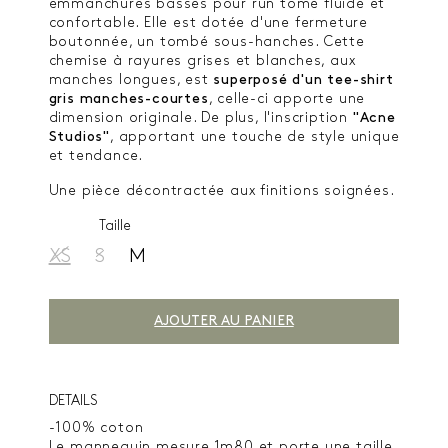
emmanchures basses pour run tomé fluide et
confortable. Elle est dotée d'une fermeture
boutonnée, un tombé sous-hanches. Cette
chemise à rayures grises et blanches, aux
manches longues, est
superposé d'un tee-shirt
gris manches-courtes
, celle-ci apporte une
dimension originale. De plus, l'inscription
"Acne
Studios"
, apportant une touche de style unique
et tendance.
Une pièce décontractée aux finitions soignées.
Taille
XS
S
M
AJOUTER AU PANIER
DETAILS
-100% coton
Le mannequin mesure 1m80 et porte une taille