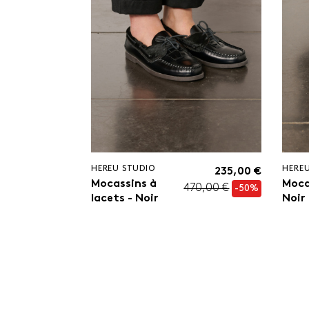
HEREU STUDIO
HERE
235,00 €
Mocassins à
Moca
470,00 €
-50%
lacets - Noir
Noir