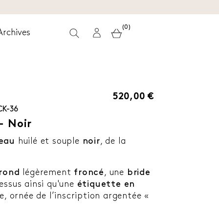
(0)
Archives
520,00 €
CK-36
- Noir
veau
huilé et souple
noir
, de la
rond
légèrement
froncé
, une
bride
essus ainsi qu'une
étiquette en
e, ornée de l’inscription argentée «