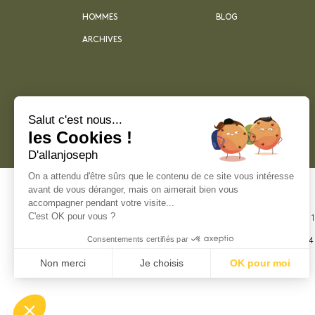
HOMMES
BLOG
ARCHIVES
Salut c'est nous...
les Cookies !
D'allanjoseph
On a attendu d'être sûrs que le contenu de ce site vous intéresse
avant de vous déranger, mais on aimerait bien vous
accompagner pendant votre visite...
C'est OK pour vous ?
21 rue Sainte -
Marseille
Consentements certifiés par
+33 4 91 55 64
Non merci
Je choisis
OK pour moi
Plateforme de Gestion du Consentement : Perso
Axeptio consent
Notre plateforme vous permet d'adapter et de gér