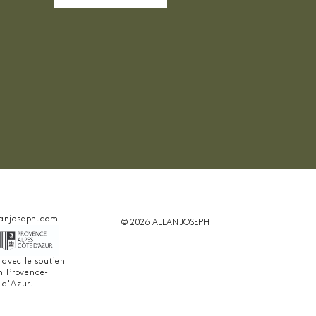
anjoseph.com
© 2026 ALLAN JOSEPH
é avec le soutien
on Provence-
 d'Azur.
ant la conformité avec les réglementations. Personn