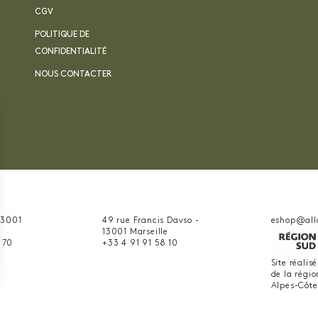
CGV
POLITIQUE DE
CONFIDENTIALITÉ
NOUS CONTACTER
 13001
49 rue Francis Davso -
eshop@all
13001 Marseille
 70
+33 4 91 91 58 10
Site réalis
de la régi
nnalisez vos Options
Alpes-Côte
er vos paramètres de confidentialité, en garantiss