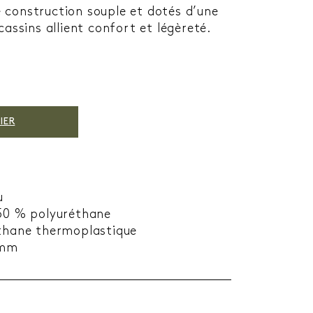
 construction souple et dotés d’une
cassins allient confort et légèreté.
IER
u
 50 % polyuréthane
éthane thermoplastique
 mm