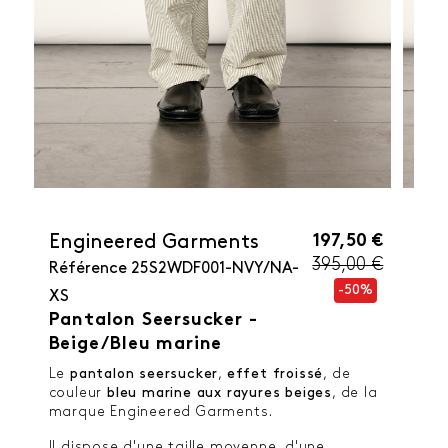
197,50 €
Engineered Garments
395,00 €
Référence
25S2WDF001-NVY/NA-
-50%
XS
Pantalon Seersucker -
Beige/Bleu marine
Le
pantalon seersucker
,
effet froissé
, de
couleur
bleu marine aux rayures beiges
, de la
marque Engineered Garments.
Il dispose d'une taille moyenne, d'une