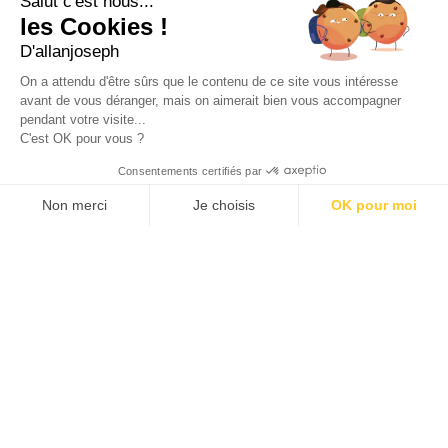
Salut c'est nous...
+33 4 91 91 58 10
les Cookies !
D'allanjoseph
eshop@allanjoseph.com
Site réalisé avec le soutien de la région
On a attendu d'être sûrs que le contenu de ce site vous intéresse
Provence-Alpes-Côte d'Azur.
avant de vous déranger, mais on aimerait bien vous accompagner
pendant votre visite...
C'est OK pour vous ?
© 2026 ALLAN JOSEPH
Consentements certifiés par
Non merci
Je choisis
OK pour moi
Plateforme de Gestion du Consentement : Personnalisez vos O
Axeptio consent
Notre plateforme vous permet d'adapter et de gérer vos paramèt