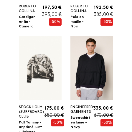
ROBERTO
ROBERTO
197,50 €
192,50 €
COLLINA
COLLINA
395,00 €
385,00 €
Cardigan
Polo en
-50%
-50%
en lin -
maille -
Camello
Noir
STOCKHOLM
ENGINEERED
175,00 €
335,00 €
(SURFBOARD)
GARMENTS
350,00 €
670,00 €
CLUB
Sweatshirt
-50%
-50%
Pull Tommy -
en laine -
Imprimé Surf
Navy