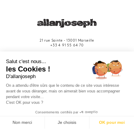
21 rue Sainte - 13001 Marseille
+33 4 91 55 64 70
49 rue Francis Davso - 13001 Marseille
Salut c'est nous...
+33 4 91 91 58 10
les Cookies !
D'allanjoseph
eshop@allanjoseph.com
Site réalisé avec le soutien de la région
On a attendu d'être sûrs que le contenu de ce site vous intéresse
Provence-Alpes-Côte d'Azur.
avant de vous déranger, mais on aimerait bien vous accompagner
pendant votre visite...
C'est OK pour vous ?
© 2026 ALLAN JOSEPH
Consentements certifiés par
Non merci
Je choisis
OK pour moi
Plateforme de Gestion du Consentement : Personnalisez vos O
Axeptio consent