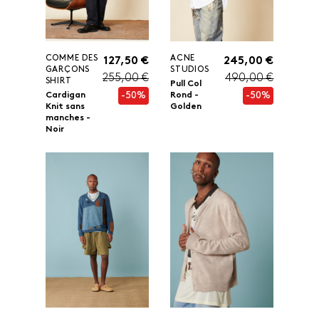
COMME DES
ACNE
127,50 €
245,00 €
GARÇONS
STUDIOS
255,00 €
490,00 €
SHIRT
Pull Col
-50%
-50%
Cardigan
Rond -
Knit sans
Golden
manches -
Noir