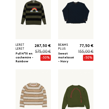
LERET
BEAMS
287,50 €
77,50 €
LERET
PLUS
575,00 €
155,00 €
Pull N°51 en
Sweat
-50%
-50%
cachemire -
matelassé
Rainbow
- Navy