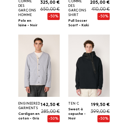
COMME
COMME
325,00 €
205,00 €
DES
DES
650,00 €
410,00 €
GARÇONS
GARÇONS
HOMME
SHIRT
-50%
-50%
Polo en
Pull Soccer
laine - Noir
Scarf - Kaki
ENGINEERED
TEN C
142,50 €
199,50 €
GARMENTS
Sweat à
285,00 €
399,00 €
Cardigan en
capuche -
-50%
-50%
coton - Gris
Noir