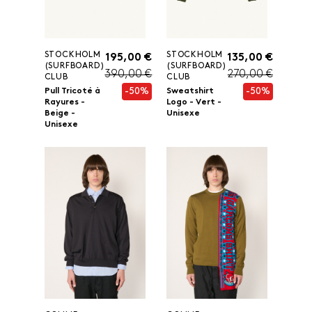
STOCKHOLM
STOCKHOLM
195,00 €
135,00 €
(SURFBOARD)
(SURFBOARD)
390,00 €
270,00 €
CLUB
CLUB
-50%
-50%
Pull Tricoté à
Sweatshirt
Rayures -
Logo - Vert -
Beige -
Unisexe
Unisexe