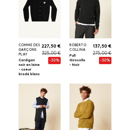
COMME DES
ROBERTO
227,50 €
137,50 €
GARÇONS
COLLINA
325,00 €
275,00 €
PLAY
Pull
-30%
-50%
Cardigan
Girocollo
noir en laine
- Noir
- coeur
brodé blanc