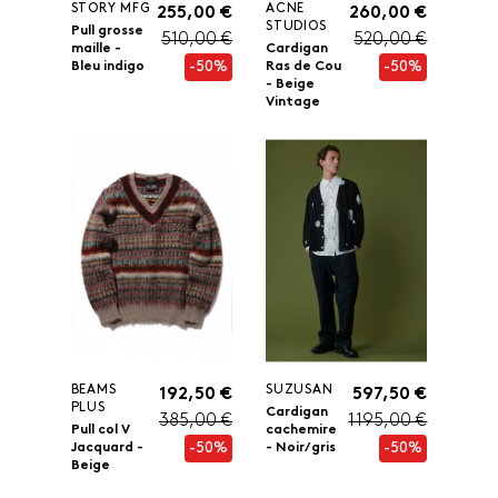
STORY MFG
ACNE
255,00 €
260,00 €
STUDIOS
Pull grosse
510,00 €
520,00 €
maille -
Cardigan
-50%
-50%
Bleu indigo
Ras de Cou
- Beige
Vintage
BEAMS
SUZUSAN
192,50 €
597,50 €
PLUS
Cardigan
385,00 €
1 195,00 €
Pull col V
cachemire
-50%
-50%
Jacquard -
- Noir/ gris
Beige