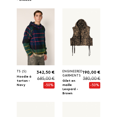
- Unisexe
TS (S)
ENGINEERED
342,50 €
190,00 €
GARMENTS
Hoodie à
685,00 €
380,00 €
tartan -
Gilet en
-50%
-50%
Navy
maille
Leopard -
Brown