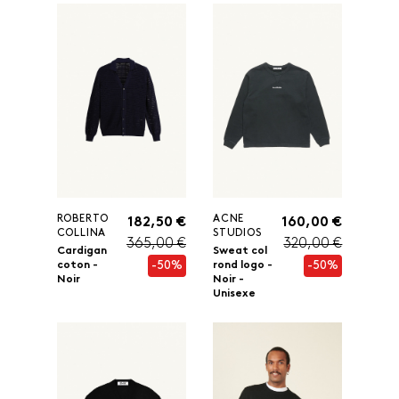
ROBERTO
ACNE
182,50 €
160,00 €
COLLINA
STUDIOS
365,00 €
320,00 €
Cardigan
Sweat col
-50%
-50%
coton -
rond logo -
Noir
Noir -
Unisexe