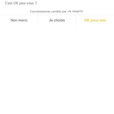
C'est OK pour vous ?
© 2026 ALLAN JOSEPH
Consentements certifiés par
Non merci
Je choisis
OK pour moi
Plateforme de Gestion du Consentement : Personnalisez vos O
Axeptio consent
Notre plateforme vous permet d'adapter et de gérer vos paramèt