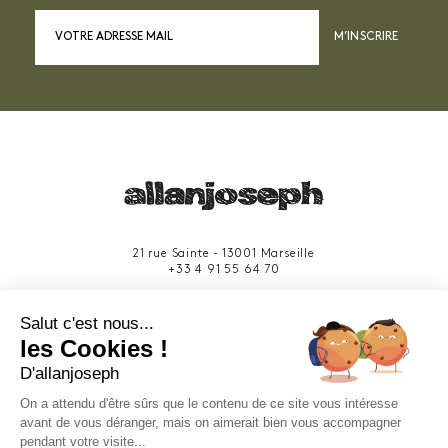
M’INSCRIRE
21 rue Sainte - 13001 Marseille
+33 4 91 55 64 70
49 rue Francis Davso - 13001 Marseille
Salut c'est nous...
+33 4 91 91 58 10
les Cookies !
D'allanjoseph
eshop@allanjoseph.com
Site réalisé avec le soutien de la région
On a attendu d'être sûrs que le contenu de ce site vous intéresse
Provence-Alpes-Côte d'Azur.
avant de vous déranger, mais on aimerait bien vous accompagner
pendant votre visite...