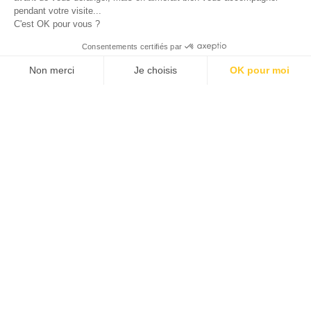
pendant votre visite...
C'est OK pour vous ?
© 2026 ALLAN JOSEPH
Consentements certifiés par
Non merci
Je choisis
OK pour moi
Plateforme de Gestion du Consentement : Personnalisez vos O
Axeptio consent
Notre plateforme vous permet d'adapter et de gérer vos paramèt