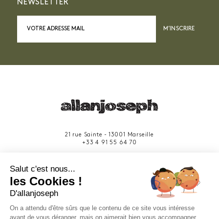
NEWSLETTER
M’INSCRIRE
21 rue Sainte - 13001 Marseille
+33 4 91 55 64 70
49 rue Francis Davso - 13001 Marseille
Salut c'est nous...
+33 4 91 91 58 10
les Cookies !
D'allanjoseph
eshop@allanjoseph.com
Site réalisé avec le soutien de la région
On a attendu d'être sûrs que le contenu de ce site vous intéresse
Provence-Alpes-Côte d'Azur.
avant de vous déranger, mais on aimerait bien vous accompagner