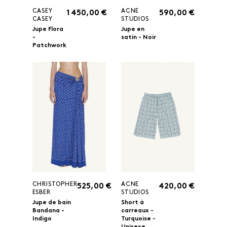
CASEY
ACNE
1 450,00 €
590,00 €
CASEY
STUDIOS
Jupe Flora
Jupe en
-
satin - Noir
Patchwork
CHRISTOPHER
ACNE
525,00 €
420,00 €
ESBER
STUDIOS
Jupe de bain
Short à
Bandana -
carreaux -
Indigo
Turquoise -