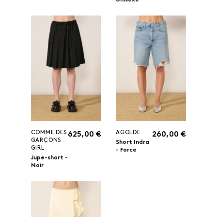
Unisexe
COMME DES
AGOLDE
625,00 €
260,00 €
GARÇONS
Short Indra
GIRL
- Force
Jupe-short -
Noir