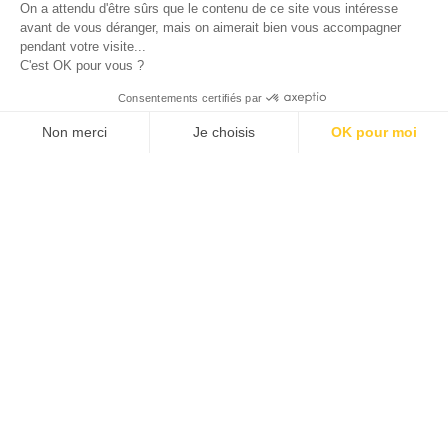
On a attendu d'être sûrs que le contenu de ce site vous intéresse
Provence-Alpes-Côte d'Azur.
avant de vous déranger, mais on aimerait bien vous accompagner
pendant votre visite...
C'est OK pour vous ?
© 2026 ALLAN JOSEPH
Consentements certifiés par
Non merci
Je choisis
OK pour moi
Plateforme de Gestion du Consentement : Personnalisez vos O
Axeptio consent
Notre plateforme vous permet d'adapter et de gérer vos paramèt