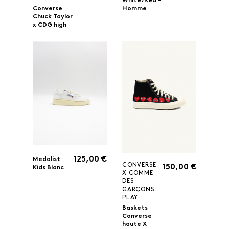
White/Red -
Homme
Converse
Chuck Taylor
x CDG high
125,00 €
Medalist
CONVERSE
150,00 €
Kids Blanc
X COMME
DES
GARÇONS
PLAY
Baskets
Converse
haute X