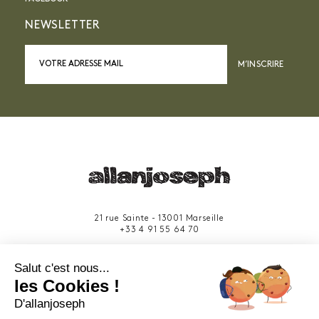
NEWSLETTER
M’INSCRIRE
21 rue Sainte - 13001 Marseille
+33 4 91 55 64 70
49 rue Francis Davso - 13001 Marseille
Salut c'est nous...
+33 4 91 91 58 10
les Cookies !
D'allanjoseph
eshop@allanjoseph.com
Site réalisé avec le soutien de la région