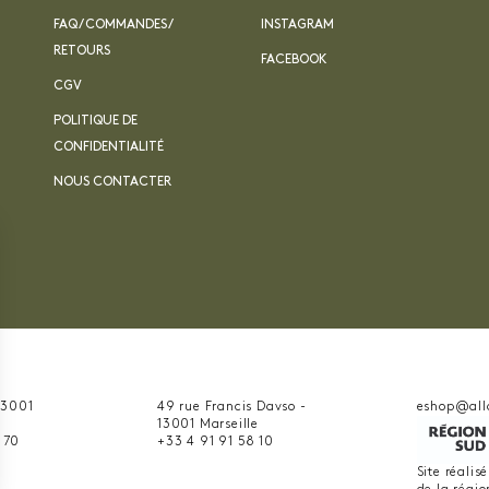
FAQ / COMMANDES /
INSTAGRAM
RETOURS
FACEBOOK
CGV
POLITIQUE DE
CONFIDENTIALITÉ
NOUS CONTACTER
 13001
49 rue Francis Davso -
eshop@all
13001 Marseille
 70
+33 4 91 91 58 10
Site réalis