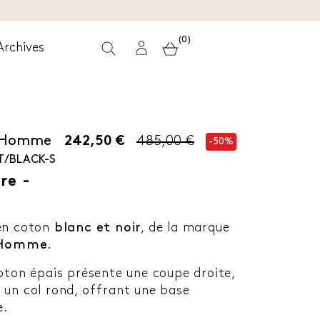
(0)
Archives
 Homme
242,50 €
485,00 €
-50%
/BLACK-S
re -
 en coton
blanc et noir
, de la marque
 Homme
.
oton épais présente une coupe droite,
 un col rond, offrant une base
e.