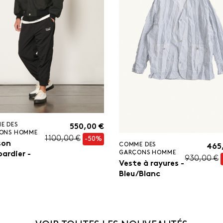
E DES
550,00 €
ONS HOMME
1 100,00 €
-50%
son
COMME DES
465
GARÇONS HOMME
ardier -
930,00 €
Veste à rayures -
Bleu/Blanc