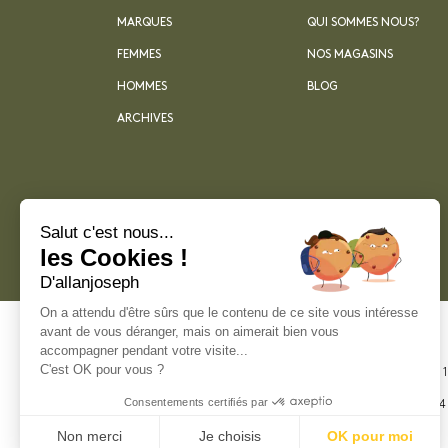
MARQUES
QUI SOMMES NOUS?
FEMMES
NOS MAGASINS
HOMMES
BLOG
ARCHIVES
Salut c'est nous...
les Cookies !
D'allanjoseph
On a attendu d'être sûrs que le contenu de ce site vous intéresse
avant de vous déranger, mais on aimerait bien vous
accompagner pendant votre visite...
C'est OK pour vous ?
21 rue Sainte -
Marseille
Consentements certifiés par
+33 4 91 55 64
Non merci
Je choisis
OK pour moi