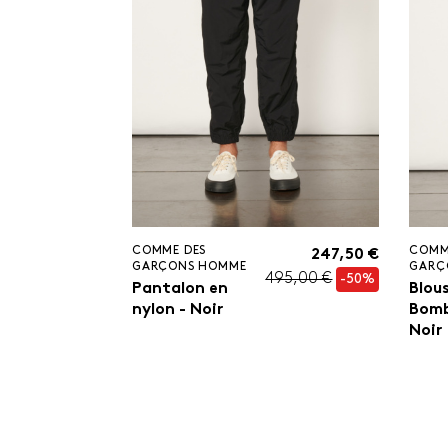
COMME DES
COMM
247,50 €
GARÇONS HOMME
GARÇ
495,00 €
-50%
Pantalon en
Blou
nylon - Noir
Bomb
Noir