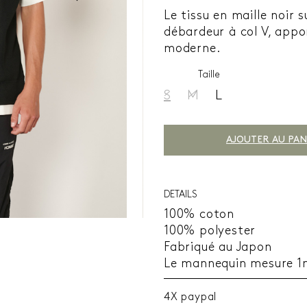
Le tissu en maille noir 
débardeur à col V, appo
moderne.
Taille
S
M
L
AJOUTER AU PAN
DETAILS
100% coton
100% polyester
Fabriqué au Japon
Le mannequin mesure 1m
4X paypal