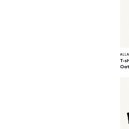
ALL
T-sh
Oat