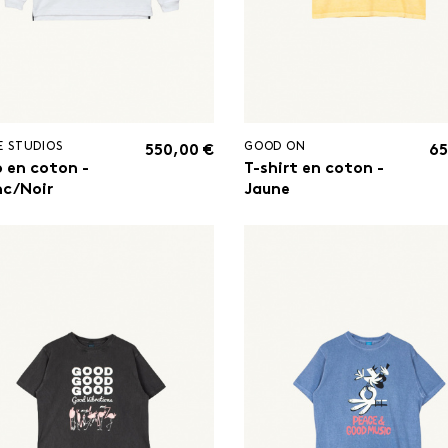
E STUDIOS
GOOD ON
550,00 €
65
o en coton -
T-shirt en coton -
nc/Noir
Jaune