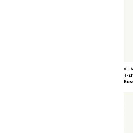
ALL
T-sh
Ros