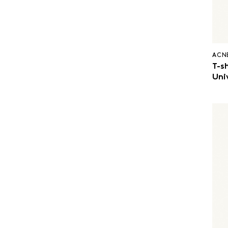
ACN
T-s
Univ