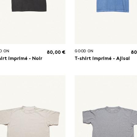
D ON
GOOD ON
80,00 €
80
irt imprimé - Noir
T-shirt imprimé - Ajisai