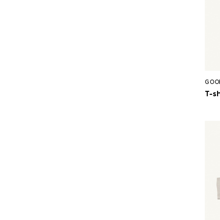
GOO
T-sh