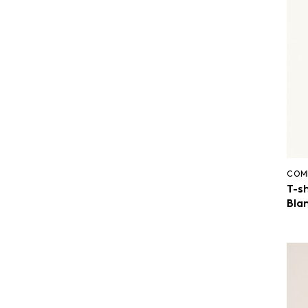
COM
T-sh
Bla