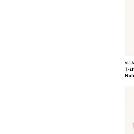
ALL
T-sh
Noi