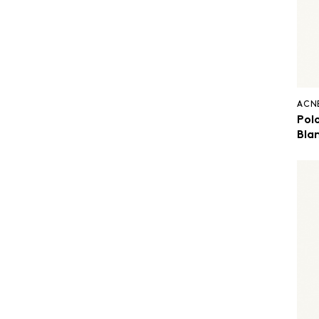
ACN
Pol
Bla