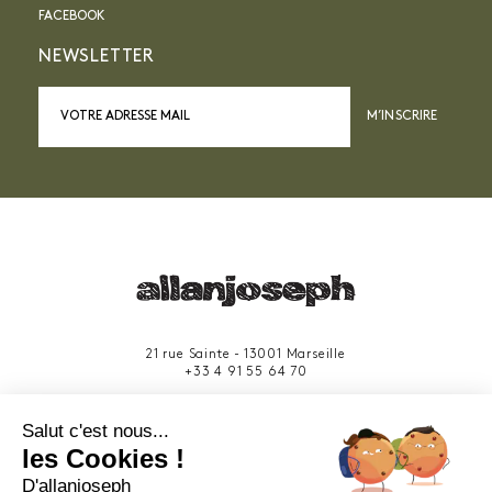
FACEBOOK
NEWSLETTER
M’INSCRIRE
21 rue Sainte - 13001 Marseille
+33 4 91 55 64 70
49 rue Francis Davso - 13001 Marseille
Salut c'est nous...
+33 4 91 91 58 10
les Cookies !
D'allanjoseph
eshop@allanjoseph.com