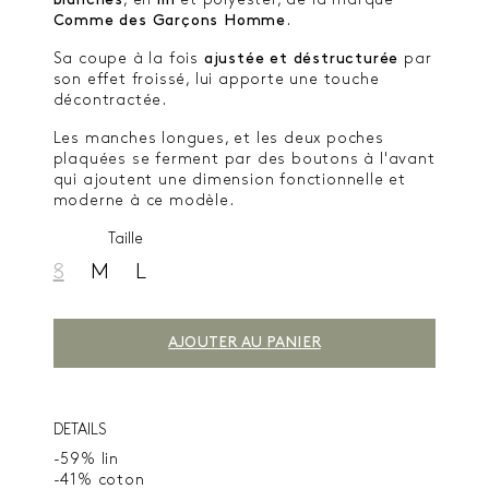
blanches
, en
lin
et polyester, de la marque
Comme des Garçons Homme
.
Sa coupe à la fois
ajustée et déstructurée
par
son effet froissé, lui apporte une touche
décontractée.
Les manches longues, et les deux poches
plaquées se ferment par des boutons à l'avant
qui ajoutent une dimension fonctionnelle et
moderne à ce modèle.
Taille
S
M
L
AJOUTER AU PANIER
DETAILS
-59% lin
-41% coton