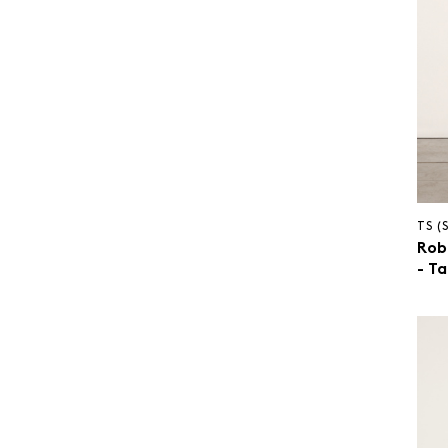
TS (
Robe
- T