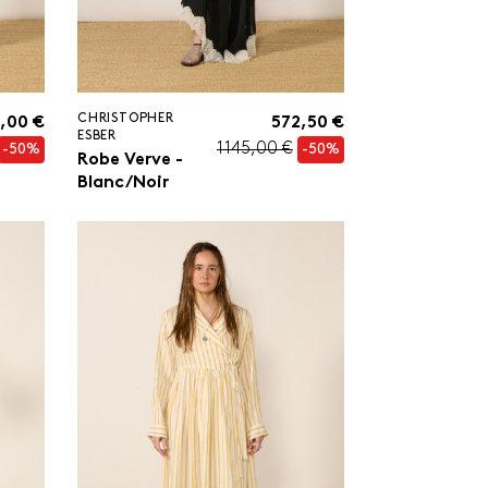
CHRISTOPHER
,00 €
572,50 €
ESBER
1 145,00 €
-50%
-50%
Robe Verve -
Blanc/Noir