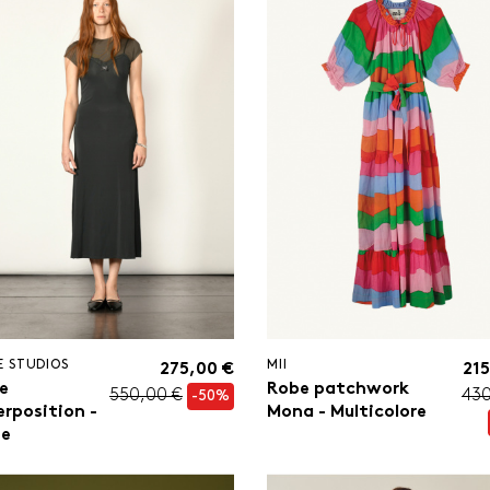
E STUDIOS
MII
275,00 €
215
e
Robe patchwork
550,00 €
430
-50%
erposition -
Mona - Multicolore
se