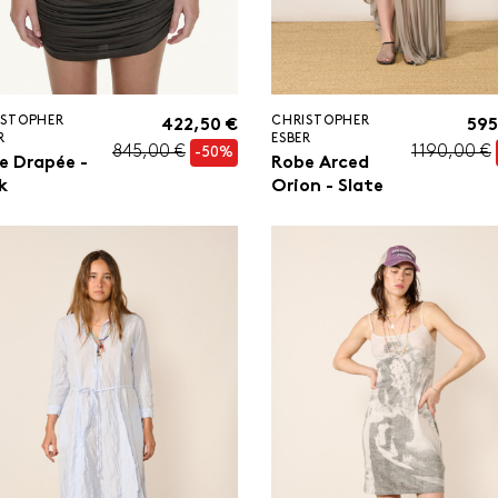
ISTOPHER
CHRISTOPHER
422,50 €
595
R
ESBER
845,00 €
1 190,00 €
-50%
e Drapée -
Robe Arced
k
Orion - Slate