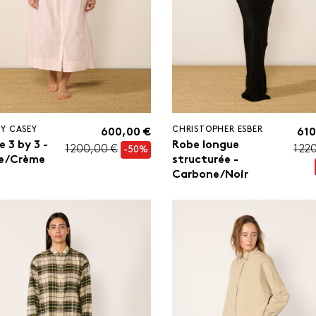
Y CASEY
CHRISTOPHER ESBER
600,00 €
610
 3 by 3 -
Robe longue
1 200,00 €
1 22
-50%
e/Crème
structurée -
Carbone/Noir