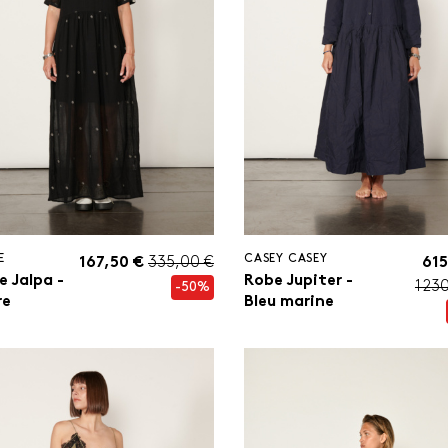
E
CASEY CASEY
167,50 €
335,00 €
615
e Jalpa -
Robe Jupiter -
1 23
-50%
re
Bleu marine