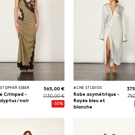
STOPHER ESBER
ACNE STUDIOS
565,00 €
375
e Crimped -
Robe asymétrique -
1 130,00 €
750
alyptus/ noir
Rayée bleu et
-50%
blanche