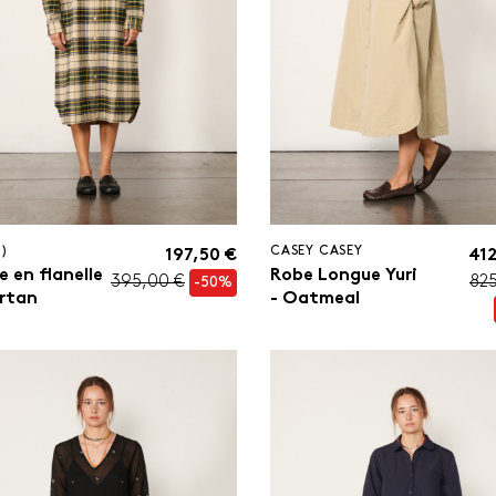
S)
CASEY CASEY
197,50 €
412
 en flanelle
Robe Longue Yuri
395,00 €
82
-50%
artan
- Oatmeal