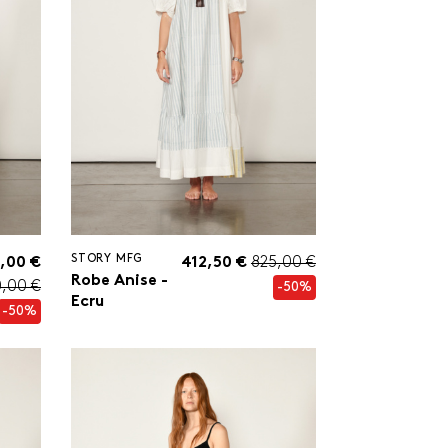
STORY MFG
,00 €
412,50 €
825,00 €
Robe Anise -
0,00 €
-50%
Ecru
-50%