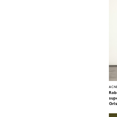
ACN
Rob
sup
Gri