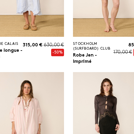
DE CALAIS
STOCKHOLM
315,00 €
630,00 €
85
(SURFBOARD) CLUB
e longue -
170,00 €
-50%
Robe Jen -
u
Imprimé