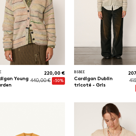
E
BSBEE
220,00 €
207
digan Young
Cardigan Dublin
440,00 €
41
-50%
arden
tricoté - Gris