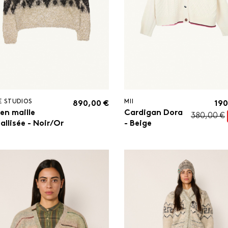
E STUDIOS
MII
890,00 €
190
 en maille
Cardigan Dora
380,00 €
allisée - Noir/Or
- Beige