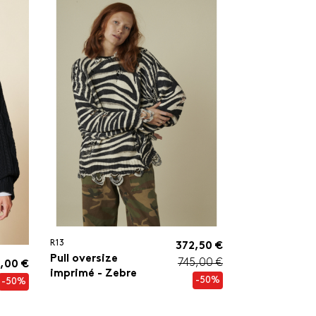
R13
372,50 €
Pull oversize
745,00 €
,00 €
imprimé - Zebre
-50%
-50%