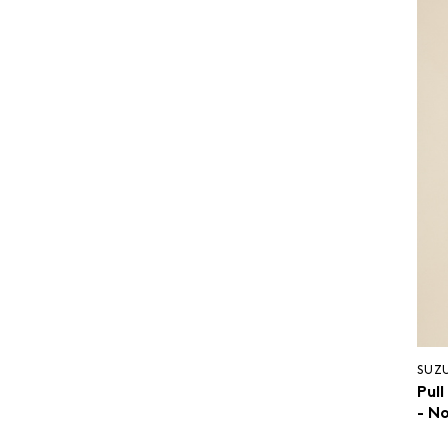
SUZ
Pul
- No