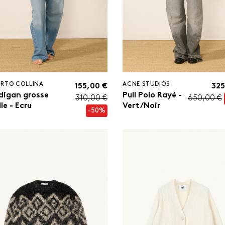
ERTO COLLINA
ACNE STUDIOS
155,00 €
325
digan grosse
Pull Polo Rayé -
310,00 €
650,00 €
le - Ecru
Vert/Noir
-50%