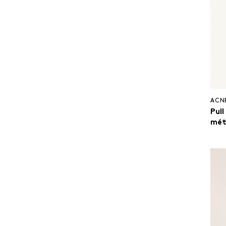
ACN
Pull
mét