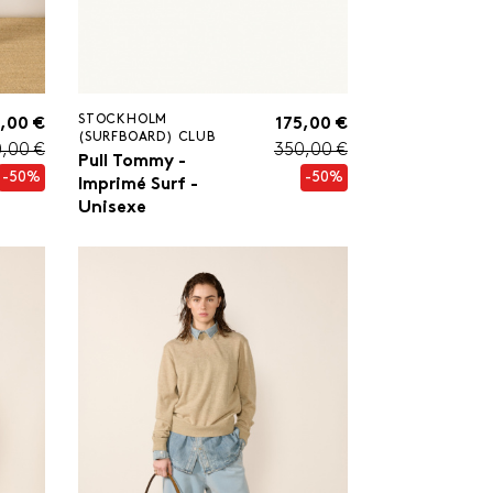
STOCKHOLM
,00 €
175,00 €
(SURFBOARD) CLUB
0,00 €
350,00 €
Pull Tommy -
-50%
-50%
Imprimé Surf -
Unisexe