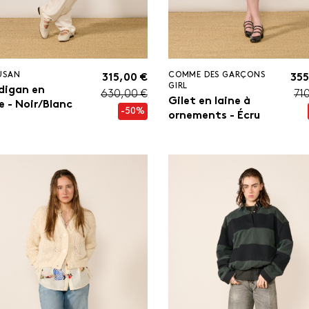
USAN
COMME DES GARÇONS
315,00 €
355
GIRL
digan en
630,00 €
71
Gilet en laine à
e - Noir/Blanc
-50%
ornements - Écru