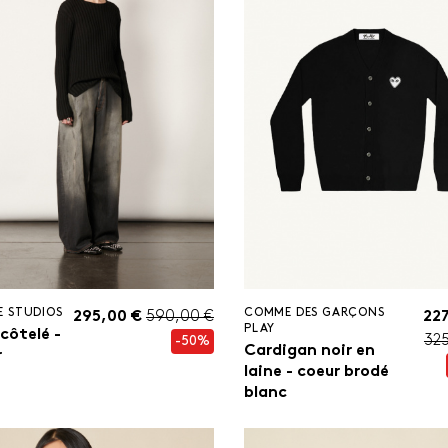
E STUDIOS
COMME DES GARÇONS
295,00 €
590,00 €
227
PLAY
 côtelé -
32
-50%
Cardigan noir en
r
laine - coeur brodé
blanc