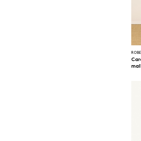
ROB
Car
mail