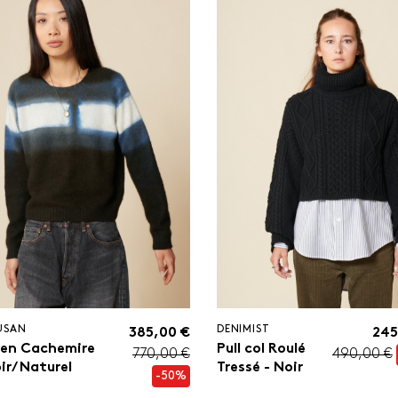
USAN
DENIMIST
385,00 €
245
l en Cachemire
Pull col Roulé
770,00 €
490,00 €
ir/ Naturel
Tressé - Noir
-50%