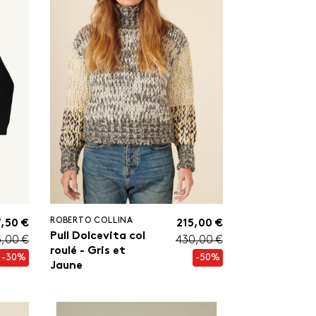
ROBERTO COLLINA
,50 €
215,00 €
Pull Dolcevita col
5,00 €
430,00 €
roulé - Gris et
-30%
-50%
Jaune