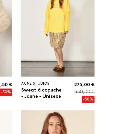
ACNE STUDIOS
,50 €
275,00 €
Sweat à capuche
550,00 €
-50%
- Jaune - Unisexe
-50%