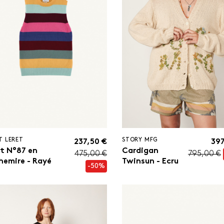
T LERET
STORY MFG
237,50 €
397
et N°87 en
Cardigan
475,00 €
795,00 €
hemire - Rayé
Twinsun - Ecru
-50%