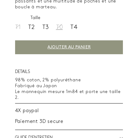
passants et une multitude de poches et une
boucle à marteau.
Taille
T1
T2
T3
T0
T4
AJOUTER AU PANIER
DETAILS
98% coton, 2% polyuréthane
Fabriqué au Japon
Le mannequin mesure 1m84 et porte une taille
2.
4X paypal
Paiement 3D secure
GUIDE D'ENTRETIEN