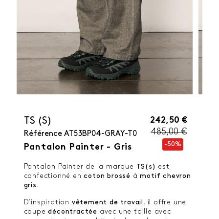
242,50 €
TS (S)
485,00 €
Référence
AT53BP04-GRAY-T0
-50%
Pantalon Painter - Gris
Pantalon Painter de la marque
TS(s)
est
confectionné en
coton brossé
à
motif chevron
gris
.
D’inspiration
vêtement de travail
, il offre une
coupe
décontractée
avec une taille avec