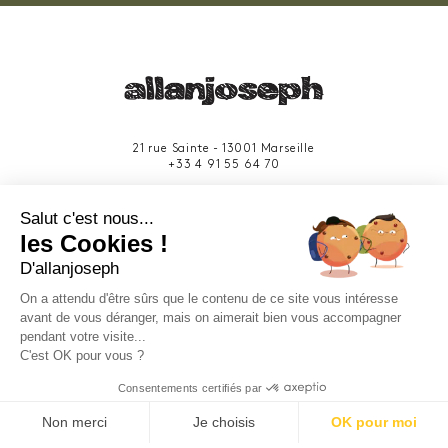
21 rue Sainte - 13001 Marseille
+33 4 91 55 64 70
49 rue Francis Davso - 13001 Marseille
Salut c'est nous...
+33 4 91 91 58 10
les Cookies !
D'allanjoseph
eshop@allanjoseph.com
Site réalisé avec le soutien de la région
On a attendu d'être sûrs que le contenu de ce site vous intéresse
Provence-Alpes-Côte d'Azur.
avant de vous déranger, mais on aimerait bien vous accompagner
pendant votre visite...
C'est OK pour vous ?
© 2026 ALLAN JOSEPH
Consentements certifiés par
Non merci
Je choisis
OK pour moi