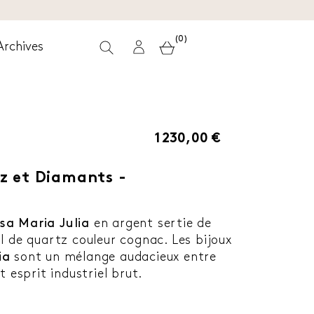
(0)
Archives
1 230,00 €
z et Diamants -
a Maria Julia
en argent sertie de
l de quartz couleur cognac. Les bijoux
ia
sont un mélange audacieux entre
t esprit industriel brut.