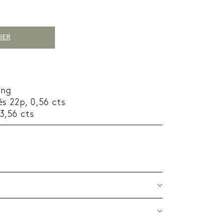
IER
ing
s 22p, 0,56 cts
 3,56 cts