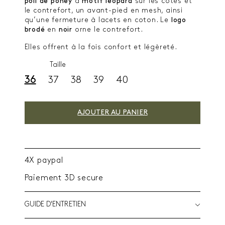
poil de poney
à
motif léopard
sur les côtés et
le contrefort, un avant-pied en mesh, ainsi
qu’une fermeture à lacets en coton. Le
logo
brodé
en
noir
orne le contrefort.
Elles offrent à la fois confort et légèreté.
Taille
36
37
38
39
40
AJOUTER AU PANIER
4X paypal
Paiement 3D secure
GUIDE D'ENTRETIEN