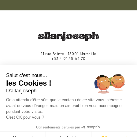
21 rue Sainte - 13001 Marseille
+33 4 91 55 64 70
49 rue Francis Davso - 13001 Marseille
Salut c'est nous...
+33 4 91 91 58 10
les Cookies !
D'allanjoseph
eshop@allanjoseph.com
Site réalisé avec le soutien de la région
On a attendu d'être sûrs que le contenu de ce site vous intéresse
Provence-Alpes-Côte d'Azur.
avant de vous déranger, mais on aimerait bien vous accompagner
pendant votre visite...
C'est OK pour vous ?
© 2026 ALLAN JOSEPH
Consentements certifiés par