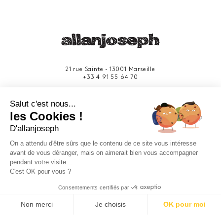
21 rue Sainte - 13001 Marseille
+33 4 91 55 64 70
49 rue Francis Davso - 13001 Marseille
Salut c'est nous...
+33 4 91 91 58 10
les Cookies !
D'allanjoseph
eshop@allanjoseph.com
Site réalisé avec le soutien de la région
On a attendu d'être sûrs que le contenu de ce site vous intéresse
Provence-Alpes-Côte d'Azur.
avant de vous déranger, mais on aimerait bien vous accompagner
pendant votre visite...
C'est OK pour vous ?
© 2026 ALLAN JOSEPH
Consentements certifiés par
Non merci
Je choisis
OK pour moi
Plateforme de Gestion du Consentement : Personnalisez vos O
Axeptio consent