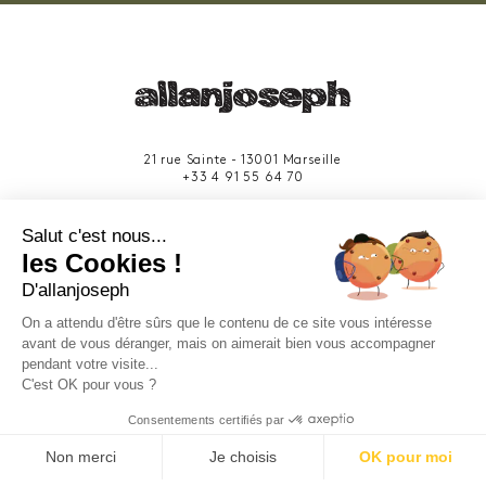
21 rue Sainte - 13001 Marseille
+33 4 91 55 64 70
49 rue Francis Davso - 13001 Marseille
Salut c'est nous...
+33 4 91 91 58 10
les Cookies !
D'allanjoseph
eshop@allanjoseph.com
Site réalisé avec le soutien de la région
On a attendu d'être sûrs que le contenu de ce site vous intéresse
Provence-Alpes-Côte d'Azur.
avant de vous déranger, mais on aimerait bien vous accompagner
pendant votre visite...
C'est OK pour vous ?
© 2026 ALLAN JOSEPH
Consentements certifiés par
Non merci
Je choisis
OK pour moi