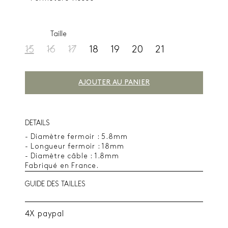
Taille
15
16
17
18
19
20
21
AJOUTER AU PANIER
DETAILS
- Diamètre fermoir : 5.8mm
- Longueur fermoir : 18mm
- Diamètre câble : 1.8mm
Fabriqué en France.
GUIDE DES TAILLES
4X paypal