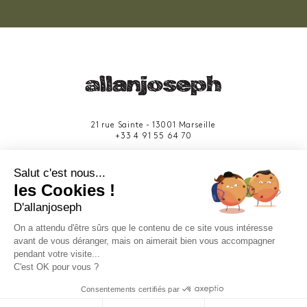
21 rue Sainte - 13001 Marseille
+33 4 91 55 64 70
49 rue Francis Davso - 13001 Marseille
Salut c'est nous...
+33 4 91 91 58 10
les Cookies !
D'allanjoseph
eshop@allanjoseph.com
Site réalisé avec le soutien de la région
On a attendu d'être sûrs que le contenu de ce site vous intéresse
Provence-Alpes-Côte d'Azur.
avant de vous déranger, mais on aimerait bien vous accompagner
pendant votre visite...
C'est OK pour vous ?
© 2026 ALLAN JOSEPH
Consentements certifiés par