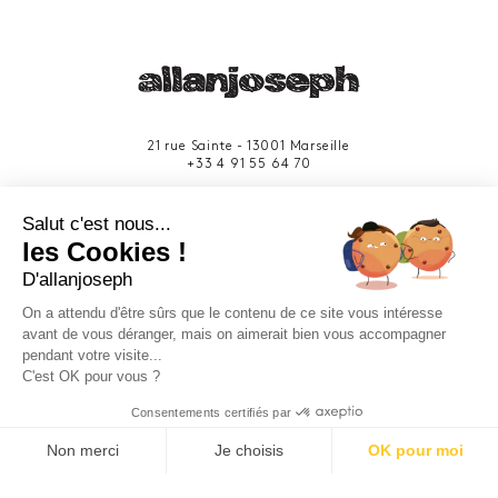
21 rue Sainte - 13001 Marseille
+33 4 91 55 64 70
49 rue Francis Davso - 13001 Marseille
Salut c'est nous...
+33 4 91 91 58 10
les Cookies !
D'allanjoseph
eshop@allanjoseph.com
Site réalisé avec le soutien de la région
On a attendu d'être sûrs que le contenu de ce site vous intéresse
Provence-Alpes-Côte d'Azur.
avant de vous déranger, mais on aimerait bien vous accompagner
pendant votre visite...
C'est OK pour vous ?
© 2026 ALLAN JOSEPH
Consentements certifiés par
Non merci
Je choisis
OK pour moi
Plateforme de Gestion du Consentement : Personnalisez vos O
Axeptio consent