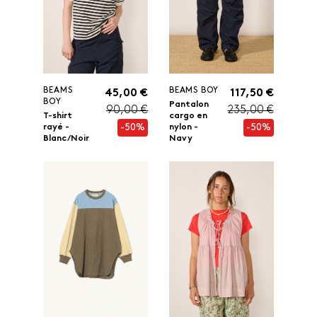
BEAMS
BEAMS BOY
45,00 €
117,50 €
BOY
Pantalon
90,00 €
235,00 €
T-shirt
cargo en
-50%
-50%
rayé -
nylon -
Blanc/Noir
Navy