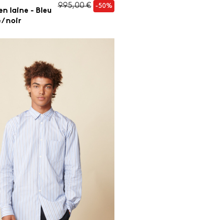
995,00 €
-50%
en laine - Bleu
/ noir