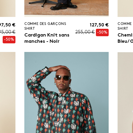
COMME DES GARÇONS
COMME 
97,50 €
127,50 €
SHIRT
SHIRT
95,00 €
255,00 €
-50%
Cardigan Knit sans
Chemis
-50%
manches - Noir
Bleu/ 