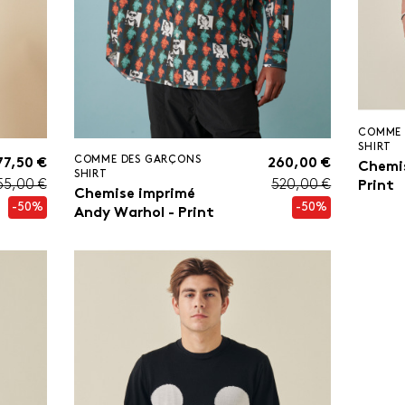
COMME 
SHIRT
COMME DES GARÇONS
77,50 €
260,00 €
Chemi
SHIRT
55,00 €
520,00 €
Print
Chemise imprimé
-50%
-50%
Andy Warhol - Print