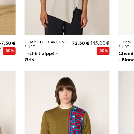
COMME DES GARÇONS
COMME 
47,50 €
72,50 €
145,00 €
SHIRT
SHIRT
€
-50%
-50%
T-shirt zippé -
Chemi
Gris
- Blan