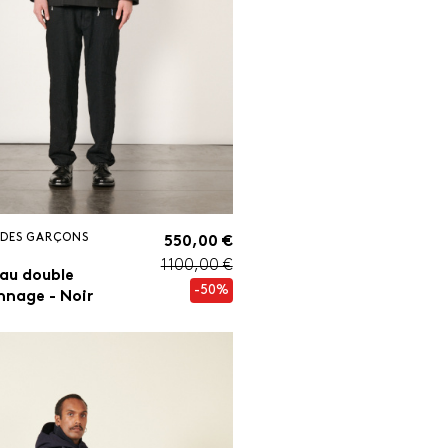
DES GARÇONS
550,00 €
1 100,00 €
au double
-50%
nage - Noir