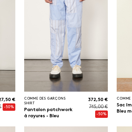
COMME DES GARÇONS
COMME 
27,50 €
372,50 €
SHIRT
Sac im
€
745,00 €
-50%
Pantalon patchwork
Bleu m
-50%
à rayures - Bleu