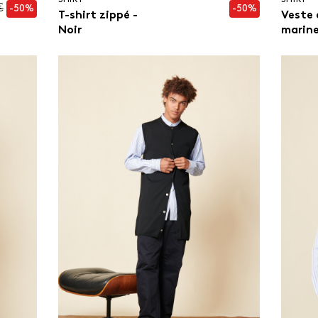
€
-50%
-50%
T-shirt zippé -
Veste 
Noir
marine