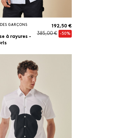
DES GARÇONS
192,50 €
385,00 €
-50%
e à rayures -
Gris