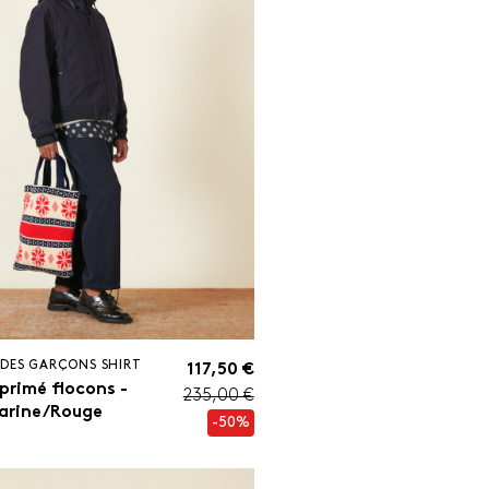
DES GARÇONS SHIRT
117,50 €
primé flocons -
235,00 €
arine/Rouge
-50%