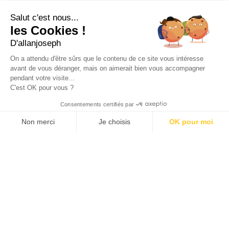
49 rue Francis Davso - 13001 Marseille
Salut c'est nous...
+33 4 91 91 58 10
les Cookies !
D'allanjoseph
eshop@allanjoseph.com
Site réalisé avec le soutien de la région
On a attendu d'être sûrs que le contenu de ce site vous intéresse
Provence-Alpes-Côte d'Azur.
avant de vous déranger, mais on aimerait bien vous accompagner
pendant votre visite...
C'est OK pour vous ?
© 2026 ALLAN JOSEPH
Consentements certifiés par
Non merci
Je choisis
OK pour moi
Plateforme de Gestion du Consentement : Personnalisez vos O
Axeptio consent
Notre plateforme vous permet d'adapter et de gérer vos paramèt