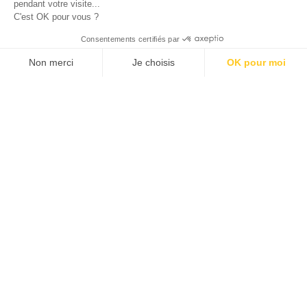
pendant votre visite...
C'est OK pour vous ?
© 2026 ALLAN JOSEPH
Consentements certifiés par
Non merci
Je choisis
OK pour moi
Plateforme de Gestion du Consentement : Personnalisez vos O
Axeptio consent
Notre plateforme vous permet d'adapter et de gérer vos paramèt