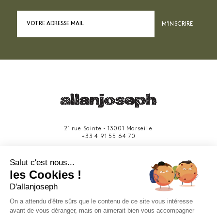
M’INSCRIRE
21 rue Sainte - 13001 Marseille
+33 4 91 55 64 70
49 rue Francis Davso - 13001 Marseille
Salut c'est nous...
+33 4 91 91 58 10
les Cookies !
D'allanjoseph
eshop@allanjoseph.com
Site réalisé avec le soutien de la région
On a attendu d'être sûrs que le contenu de ce site vous intéresse
Provence-Alpes-Côte d'Azur.
avant de vous déranger, mais on aimerait bien vous accompagner