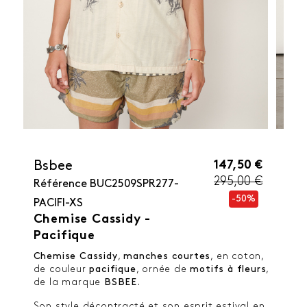
147,50 €
Bsbee
295,00 €
Référence
BUC2509SPR277-
-50%
PACIFI-XS
Chemise Cassidy -
Pacifique
Chemise Cassidy
,
manches courtes
, en coton,
de couleur
pacifique
, ornée de
motifs à fleurs
,
de la marque
BSBEE
.
Son style décontracté et son esprit estival en