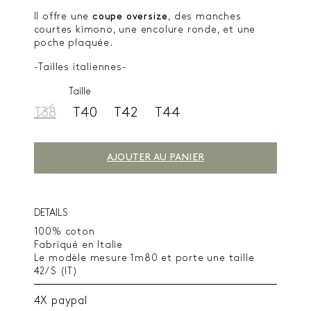
Il offre une
coupe oversize
, des manches
courtes kimono, une encolure ronde, et une
poche plaquée.
-Tailles italiennes-
Taille
T38
T40
T42
T44
AJOUTER AU PANIER
DETAILS
100% coton
Fabriqué en Italie
Le modèle mesure 1m80 et porte une taille
42/S (IT)
4X paypal