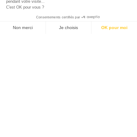
pendant votre visite...
C'est OK pour vous ?
© 2026 ALLAN JOSEPH
Consentements certifiés par
Non merci
Je choisis
OK pour moi
Plateforme de Gestion du Consentement : Personnalisez vos O
Axeptio consent
Notre plateforme vous permet d'adapter et de gérer vos paramèt