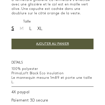
à fermeture glissière. La fermeture s'effectue
avec une glissière et le col est en maille vert
olive. Une capuche est cachée dans une
doublure sur le côté orange de la veste.
Taille
S
M
L
XL
AJOUTER AU PANIER
DETAILS
100% polyester
PrimaLoft Black Eco insulation
Le mannequin mesure 1m89 et porte une taille
L.
4X paypal
Paiement 3D secure