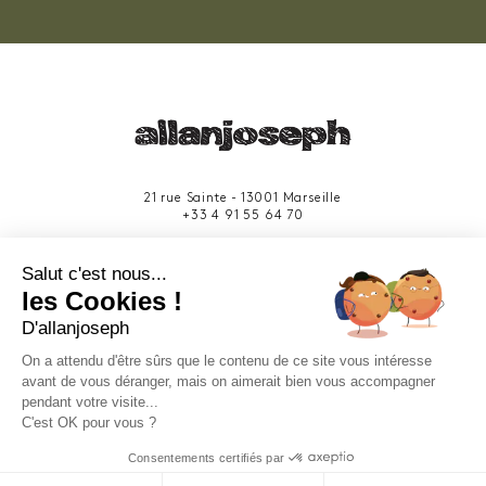
21 rue Sainte - 13001 Marseille
+33 4 91 55 64 70
49 rue Francis Davso - 13001 Marseille
Salut c'est nous...
+33 4 91 91 58 10
les Cookies !
D'allanjoseph
eshop@allanjoseph.com
Site réalisé avec le soutien de la région
On a attendu d'être sûrs que le contenu de ce site vous intéresse
Provence-Alpes-Côte d'Azur.
avant de vous déranger, mais on aimerait bien vous accompagner
pendant votre visite...
C'est OK pour vous ?
© 2026 ALLAN JOSEPH
Consentements certifiés par