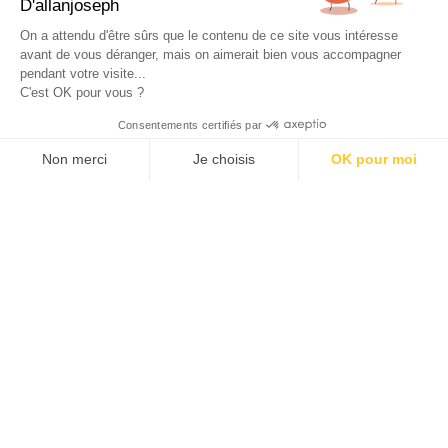
D'allanjoseph
eshop@allanjoseph.com
Site réalisé avec le soutien de la région
On a attendu d'être sûrs que le contenu de ce site vous intéresse
Provence-Alpes-Côte d'Azur.
avant de vous déranger, mais on aimerait bien vous accompagner
pendant votre visite...
C'est OK pour vous ?
© 2026 ALLAN JOSEPH
Consentements certifiés par
Non merci
Je choisis
OK pour moi
Plateforme de Gestion du Consentement : Personnalisez vos O
Axeptio consent
Notre plateforme vous permet d'adapter et de gérer vos paramèt