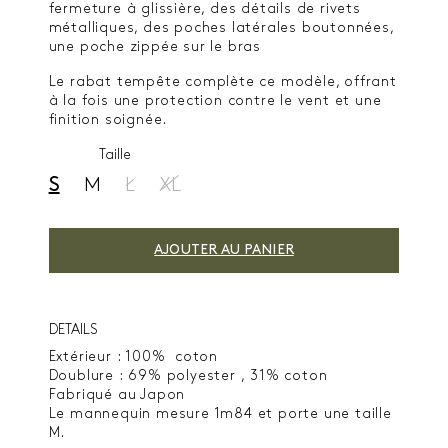
fermeture à glissière, des détails de rivets
métalliques, des poches latérales boutonnées,
une poche zippée sur le bras
Le rabat tempête complète ce modèle, offrant
à la fois une protection contre le vent et une
finition soignée.
Taille
S
M
L
XL
AJOUTER AU PANIER
DETAILS
Extérieur :
100%
coton
Doublure :
69%
polyester ,
31% coton
Fabriqué au Japon
Le mannequin mesure 1m84 et porte une taille
M.