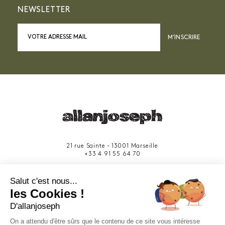
NEWSLETTER
M’INSCRIRE
21 rue Sainte - 13001 Marseille
+33 4 91 55 64 70
49 rue Francis Davso - 13001 Marseille
Salut c'est nous...
+33 4 91 91 58 10
les Cookies !
D'allanjoseph
eshop@allanjoseph.com
Site réalisé avec le soutien de la région
On a attendu d'être sûrs que le contenu de ce site vous intéresse
Provence-Alpes-Côte d'Azur.