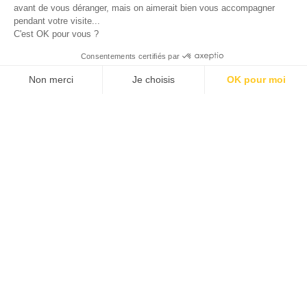
avant de vous déranger, mais on aimerait bien vous accompagner
pendant votre visite...
C'est OK pour vous ?
© 2026 ALLAN JOSEPH
Consentements certifiés par
Non merci
Je choisis
OK pour moi
Plateforme de Gestion du Consentement : Personnalisez vos O
Axeptio consent
Notre plateforme vous permet d'adapter et de gérer vos paramèt