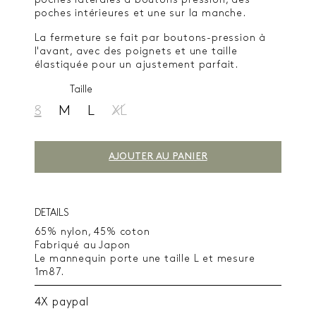
poches latérales à boutons pression, des
poches intérieures et une sur la manche.
La fermeture se fait par boutons-pression à
l'avant, avec des poignets et une taille
élastiquée pour un ajustement parfait.
Taille
S
M
L
XL
AJOUTER AU PANIER
DETAILS
65% nylon, 45% coton
Fabriqué au Japon
Le mannequin porte une taille L et mesure
1m87.
4X paypal