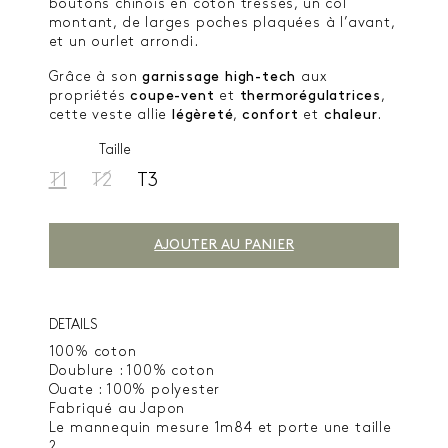
boutons chinois en coton tressés, un col
montant, de larges poches plaquées à l’avant,
et un ourlet arrondi.
Grâce à son
garnissage high-tech
aux
propriétés
coupe-vent
et
thermorégulatrices
,
cette veste allie
légèreté
,
confort
et
chaleur
.
Taille
T1
T2
T3
AJOUTER AU PANIER
DETAILS
100% coton
Doublure : 100% coton
Ouate : 100% polyester
Fabriqué au Japon
Le mannequin mesure 1m84 et porte une taille
2.