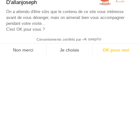
D'allanjoseph
eshop@allanjoseph.com
Site réalisé avec le soutien de la région
On a attendu d'être sûrs que le contenu de ce site vous intéresse
Provence-Alpes-Côte d'Azur.
avant de vous déranger, mais on aimerait bien vous accompagner
pendant votre visite...
C'est OK pour vous ?
© 2026 ALLAN JOSEPH
Consentements certifiés par
Non merci
Je choisis
OK pour moi
Plateforme de Gestion du Consentement : Personnalisez vos O
Axeptio consent
Notre plateforme vous permet d'adapter et de gérer vos paramèt